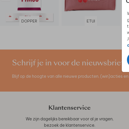
W
g
DOPPER
ETUI
t
w
J
Schrijf je in voor de nieuwsbrief
Blijf op de hoogte van alle nieuwe producten, (win)acties 
Klantenservice
We zijn dagelijks bereikbaar voor al je vragen,
bezoek de
klantenservice
.