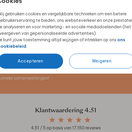
Cookies
ij gebruiken cookies en vergelijkbare technieken om een betere
ebruikerservaring te bieden, ons websiteverkeer en onze prestatie
HAPPY HORSE
GYMTAS
e analyseren en voor marketing- en sociale mediadoeleinden (het
eergeven van gepersonaliseerde advertenties).
e kunt jouw toestemming altijd wijzigen of intrekken op ons
ons
cookiebeleid
.
Accepteren
Weigeren
en unieke samenwerkingen!
Klantwaardering
4.51
4.51
/ 5 op basis van
17.150
reviews