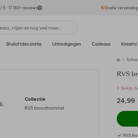
1
/ 5 -
17.150
+ reviews
Snelle verzendin
Bruiloftdecoratie
Uitnodigingen
Cadeaus
Kraamc
Schoo
RVS br
Bekijk d
Collectie
24,99
l.
RVS broodtrommel
RVS bro