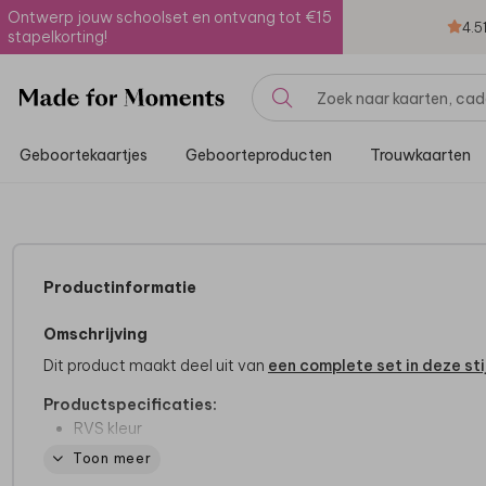
Ontwerp jouw schoolset en ontvang tot €15
4.5
stapelkorting!
Geboortekaartjes
Geboorteproducten
Trouwkaarten
Productinformatie
Omschrijving
Dit product maakt deel uit van
een complete set in deze stij
Productspecificaties:
RVS kleur
Bamboe deksel met zwarte elastieken band
Toon meer
Formaat: 16,5 x 11,5 x 5 cm