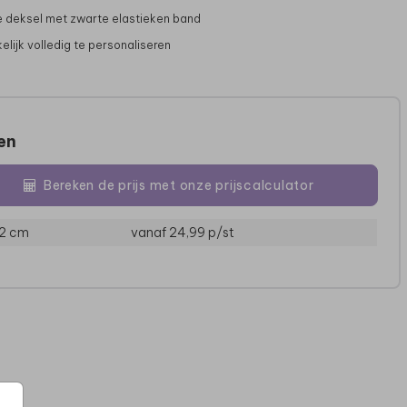
deksel met zwarte elastieken band
lijk volledig te personaliseren
zen
Bereken de prijs met onze prijscalculator
12 cm
vanaf 24,99
p/st
RVS LUNCHBOX
RVS LUNCHBOX
R