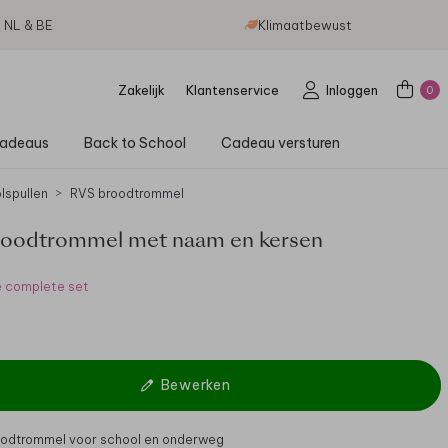
g NL & BE
Klimaatbewust
Zakelijk
Klantenservice
Inloggen
0
adeaus
Back to School
Cadeau versturen
lspullen
RVS broodtrommel
oodtrommel met naam en kersen
e complete set
Bewerken
odtrommel voor school en onderweg