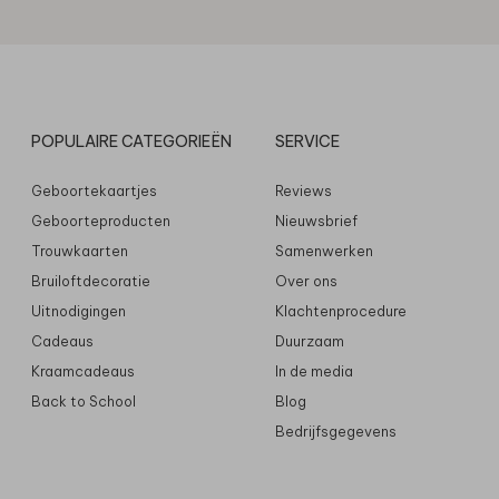
POPULAIRE CATEGORIEËN
SERVICE
Geboortekaartjes
Reviews
Geboorteproducten
Nieuwsbrief
Trouwkaarten
Samenwerken
Bruiloftdecoratie
Over ons
Uitnodigingen
Klachtenprocedure
Cadeaus
Duurzaam
Kraamcadeaus
In de media
Back to School
Blog
Bedrijfsgegevens