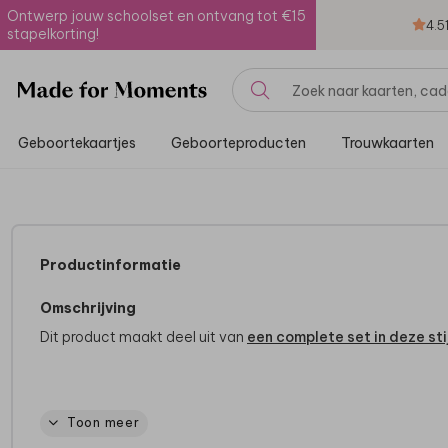
Ontwerp jouw schoolset en ontvang tot €15
4.5
stapelkorting!
Geboortekaartjes
Geboorteproducten
Trouwkaarten
Productinformatie
Omschrijving
Dit product maakt deel uit van
een complete set in deze stij
Specificaties
Toon meer
- Afmeting: 26 x 7 cm