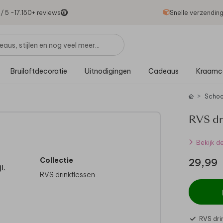
1
/ 5 -
17.150
+ reviews
Snelle verzendin
Bruiloftdecoratie
Uitnodigingen
Cadeaus
Kraamc
Schoo
RVS dr
Bekijk d
Collectie
29,99
l.
RVS drinkflessen
RVS dri