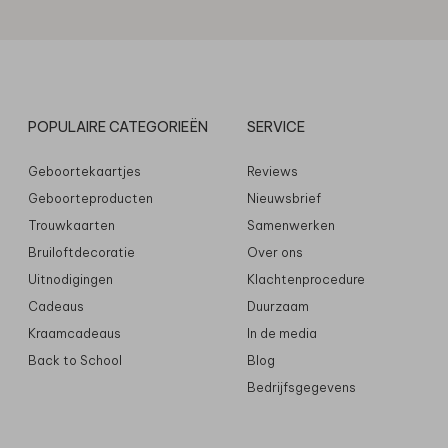
POPULAIRE CATEGORIEËN
SERVICE
Geboortekaartjes
Reviews
Geboorteproducten
Nieuwsbrief
Trouwkaarten
Samenwerken
Bruiloftdecoratie
Over ons
Uitnodigingen
Klachtenprocedure
Cadeaus
Duurzaam
Kraamcadeaus
In de media
Back to School
Blog
Bedrijfsgegevens