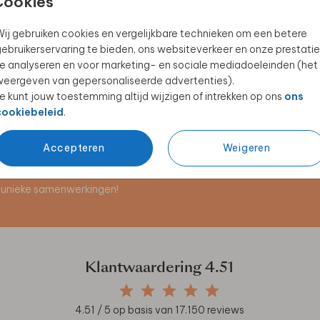
Cookies
ij gebruiken cookies en vergelijkbare technieken om een betere
ebruikerservaring te bieden, ons websiteverkeer en onze prestatie
ETUI
HAPPY HORSE
e analyseren en voor marketing- en sociale mediadoeleinden (het
eergeven van gepersonaliseerde advertenties).
e kunt jouw toestemming altijd wijzigen of intrekken op ons
ons
cookiebeleid
.
Accepteren
Weigeren
en unieke samenwerkingen!
Klantwaardering
4.51
4.51
/ 5 op basis van
17.150
reviews