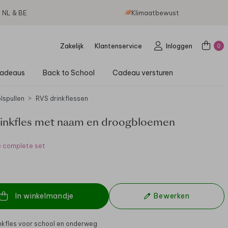
g NL & BE
Klimaatbewust
Zakelijk
Klantenservice
Inloggen
0
adeaus
Back to School
Cadeau versturen
lspullen
RVS drinkflessen
inkfles met naam en droogbloemen
e complete set
In winkelmandje
Bewerken
nkfles voor school en onderweg