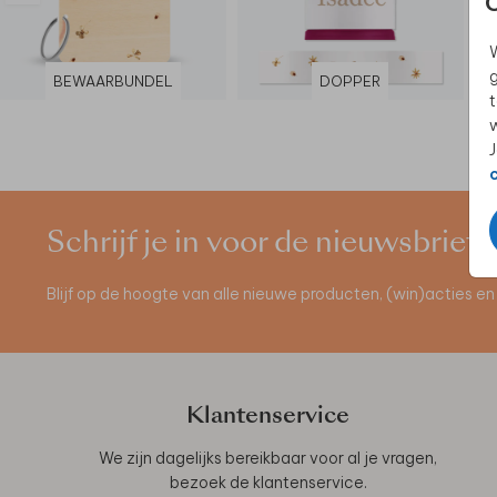
W
g
BEWAARBUNDEL
DOPPER
t
w
J
Schrijf je in voor de nieuwsbrief
Blijf op de hoogte van alle nieuwe producten, (win)acties 
Klantenservice
We zijn dagelijks bereikbaar voor al je vragen,
bezoek de
klantenservice
.