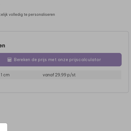
j
lijk volledig te personaliseren
zen
Bereken de prijs met onze prijscalculator
11 cm
vanaf 29,99
p/st
RVS DRINKFLES
RVS DRINKFLES
R