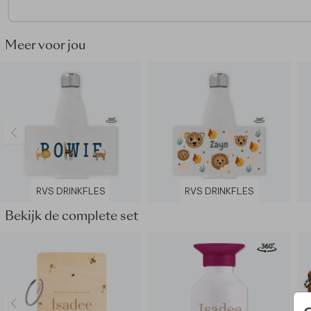
- Materiaal: roestvrijstaal
- Inhoud: 500 ml
- Rondom bedrukt
Meer voor jou
- Dubbelwandig
- BPA-vrij
- 24 uur koud & 12 uur warm
- Met de hand afwassen
RVS DRINKFLES
RVS DRINKFLES
Bekijk de complete set