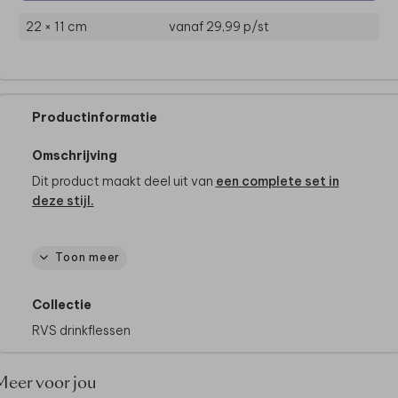
22 × 11 cm
vanaf 29,99
p/st
Productinformatie
Omschrijving
Dit product maakt deel uit van
een complete set in
deze stijl.
Toon meer
Specificaties
- Afmeting: 26 x 7 cm
Collectie
- Materiaal: roestvrijstaal
- Inhoud: 500 ml
RVS drinkflessen
- Rondom bedrukt
- Dubbelwandig
Meer voor jou
- BPA-vrij