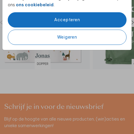
ons
ons cookiebeleid
.
Accepteren
Weigeren
DOPPER
Schrijf je in voor de nieuwsbrief
Blijf op de hoogte van alle nieuwe producten, (win)acties en
unieke samenwerkingen!