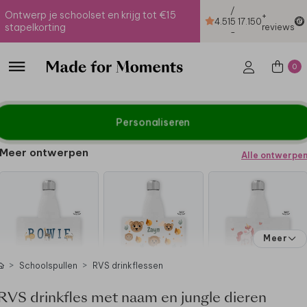
/
Ontwerp je schoolset en krijg tot €15
+
4.51
5
17.150
stapelkorting
reviews
-
0
Personaliseren
Meer ontwerpen
Alle ontwerpe
Meer
Schoolspullen
RVS drinkflessen
RVS drinkfles met naam en jungle dieren