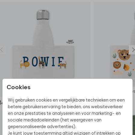
- 24 uur koud & 12 uur warm
- Met de hand afwassen
Cookies
RVS DRINKFLES
RVS
Wij gebruiken cookies en vergelijkbare technieken om een
Bekijk de complete set
betere gebruikerservaring te bieden, ons websiteverkeer
en onze prestaties te analyseren en voor marketing- en
sociale mediadoeleinden (het weergeven van
gepersonaliseerde advertenties).
Je kunt jouw toestemming altijd wijzigen of intrekken op