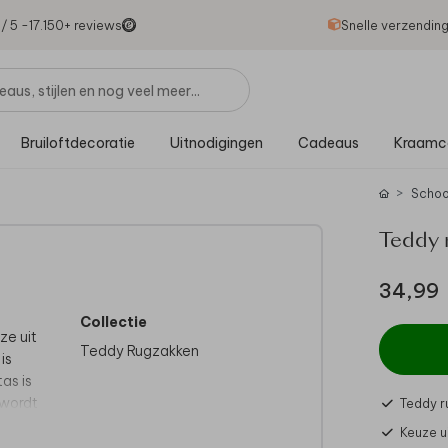
1
/ 5 -
17.150
+ reviews
Snelle verzendin
Bruiloftdecoratie
Uitnodigingen
Cadeaus
Kraamc
Schoo
Teddy 
34,99
Collectie
ze uit
Teddy Rugzakken
is
as is
 wordt
Teddy r
or je
Keuze u