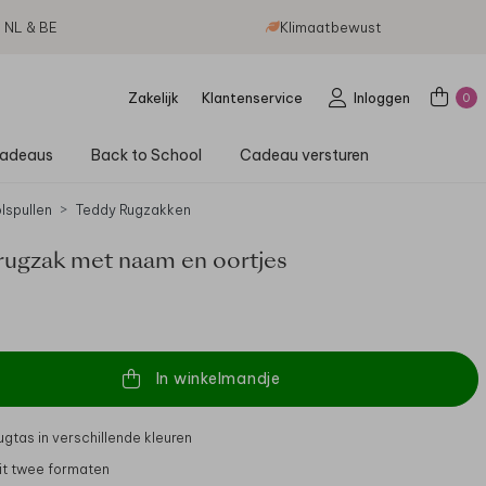
g NL & BE
Klimaatbewust
Zakelijk
Klantenservice
Inloggen
0
adeaus
Back to School
Cadeau versturen
lspullen
Teddy Rugzakken
rugzak met naam en oortjes
In winkelmandje
ugtas in verschillende kleuren
it twee formaten