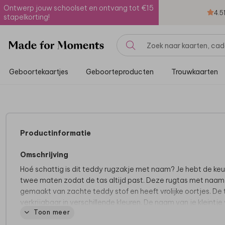
Ontwerp jouw schoolset en ontvang tot €15
4.5
stapelkorting!
Geboortekaartjes
Geboorteproducten
Trouwkaarten
Productinformatie
Omschrijving
Hoé schattig is dit teddy rugzakje met naam? Je hebt de keu
twee maten zodat de tas altijd past. Deze rugtas met naam 
gemaakt van zachte teddy stof en heeft vrolijke oortjes. De t
verkrijgbaar in verschillende kleuren. De naam van je kleintje
Toon meer
er in een door jou gekozen kleur op geborduurd. Super leuk vo
eigen kind, maar ook om cadeau te geven!