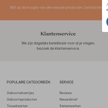
J
Blijf op de hoogte van alle nieuwe producten, (win)acties 
Klantenservice
We zijn dagelijks bereikbaar voor al je vragen,
bezoek de
klantenservice
.
POPULAIRE CATEGORIEËN
SERVICE
Geboortekaartjes
Reviews
Geboorteproducten
Nieuwsbrief
Trouwkaarten
Samenwerken