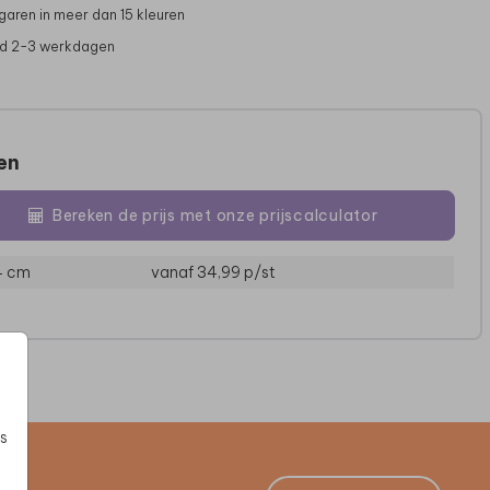
garen in meer dan 15 kleuren
jd 2-3 werkdagen
zen
Bereken de prijs met onze prijscalculator
4 cm
vanaf 34,99
p/st
TEDDY RUGZAK
RUGZAKJE
T
s