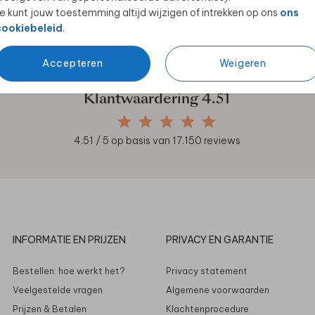
e kunt jouw toestemming altijd wijzigen of intrekken op ons
ons
en unieke samenwerkingen!
cookiebeleid
.
Accepteren
Weigeren
Klantwaardering
4.51
4.51
/ 5 op basis van
17.150
reviews
INFORMATIE EN PRIJZEN
PRIVACY EN GARANTIE
Bestellen: hoe werkt het?
Privacy statement
Veelgestelde vragen
Algemene voorwaarden
Prijzen & Betalen
Klachtenprocedure