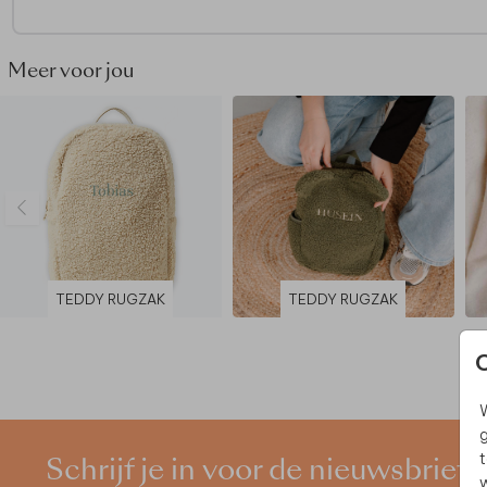
Meer voor jou
TEDDY RUGZAK
TEDDY RUGZAK
W
g
t
Schrijf je in voor de nieuwsbrief
w