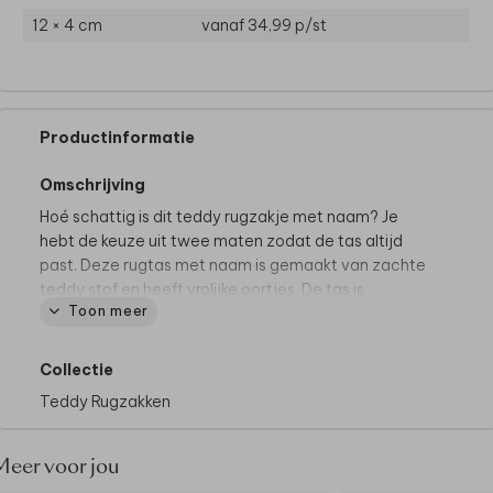
12 × 4 cm
vanaf 34,99
p/st
Productinformatie
Omschrijving
Hoé schattig is dit teddy rugzakje met naam? Je
hebt de keuze uit twee maten zodat de tas altijd
past. Deze rugtas met naam is gemaakt van zachte
teddy stof en heeft vrolijke oortjes. De tas is
Toon meer
verkrijgbaar in verschillende kleuren. De naam van je
kleintje wordt er in een door jou gekozen kleur op
geborduurd. Super leuk voor je eigen kind, maar ook
Collectie
om cadeau te geven!
Teddy Rugzakken
Meer voor jou