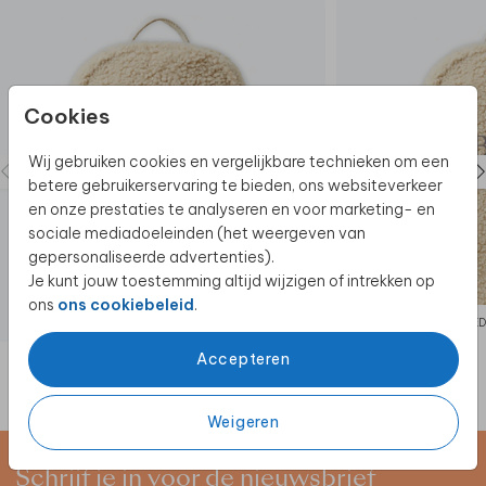
Cookies
Wij gebruiken cookies en vergelijkbare technieken om een
betere gebruikerservaring te bieden, ons websiteverkeer
en onze prestaties te analyseren en voor marketing- en
sociale mediadoeleinden (het weergeven van
gepersonaliseerde advertenties).
Je kunt jouw toestemming altijd wijzigen of intrekken op
ons
ons cookiebeleid
.
TEDDY RUGZAK
TE
Accepteren
Weigeren
Schrijf je in voor de nieuwsbrief