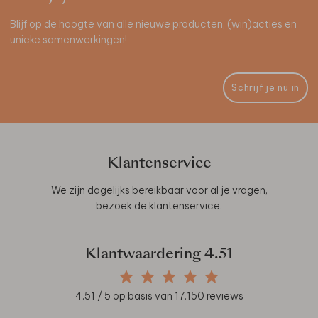
Blijf op de hoogte van alle nieuwe producten, (win)acties en
unieke samenwerkingen!
Schrijf je nu in
Klantenservice
We zijn dagelijks bereikbaar voor al je vragen,
bezoek de
klantenservice
.
Klantwaardering
4.51
4.51
/ 5 op basis van
17.150
reviews