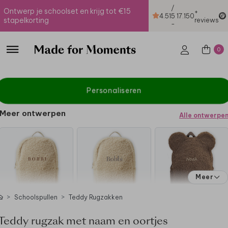
/
Ontwerp je schoolset en krijg tot €15
+
4.51
5
17.150
stapelkorting
reviews
-
0
Personaliseren
Meer ontwerpen
Alle ontwerpe
Meer
Schoolspullen
Teddy Rugzakken
Teddy rugzak met naam en oortjes