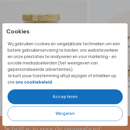
Tip van onze makers:
combineer de labels ook
met bijpassende doopsuiker labels,
die vind je hier.
Mocht je er niet uitkomen, neem dan gerust
contact
met ons op. Wij zijn er om je te helpen.
Cookies
Wij gebruiken cookies en vergelijkbare technieken om een
betere gebruikerservaring te bieden, ons websiteverkeer
en onze prestaties te analyseren en voor marketing- en
sociale mediadoeleinden (het weergeven van
gepersonaliseerde advertenties).
Je kunt jouw toestemming altijd wijzigen of intrekken op
ons
ons cookiebeleid
.
STICKER
Accepteren
Weigeren
Schrijf je in voor de nieuwsbrief