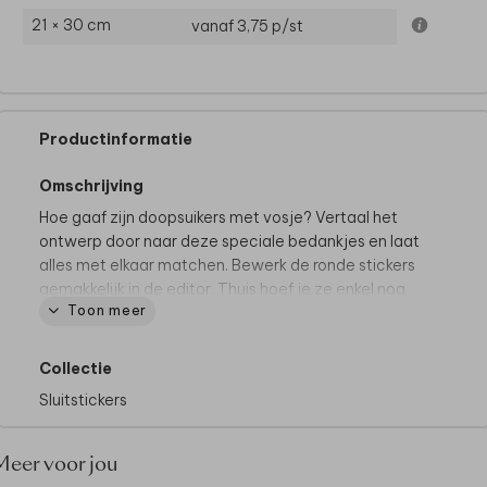
21 × 30 cm
vanaf 3,75
p/st
Productinformatie
Omschrijving
Hoe gaaf zijn doopsuikers met vosje? Vertaal het
ontwerp door naar deze speciale bedankjes en laat
alles met elkaar matchen. Bewerk de ronde stickers
gemakkelijk in de editor. Thuis hoef je ze enkel nog
Toon meer
op een leuk item zoals een potje, doosje of flesje te
plakken.
Collectie
Specificaties:
Sluitstickers
• 25 stickers per vel.
• Formaat: 3,5 cm.
• Materiaal: glanzend wit stickervel
Meer voor jou