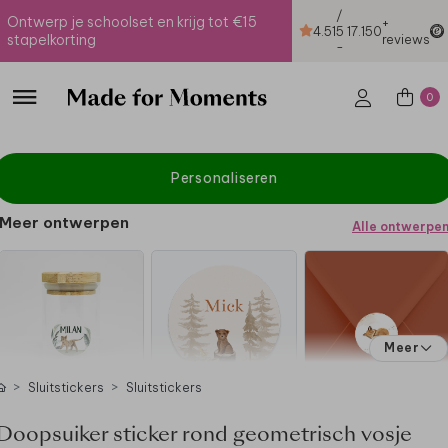
/
Ontwerp je schoolset en krijg tot €15
+
4.51
5
17.150
stapelkorting
reviews
-
0
Personaliseren
Meer ontwerpen
Alle ontwerpe
Meer
Sluitstickers
Sluitstickers
Doopsuiker sticker rond geometrisch vosje