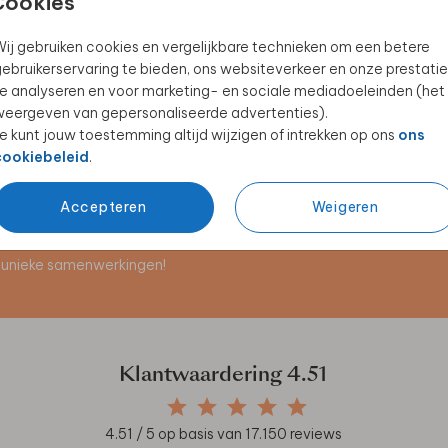
Cookies
ij gebruiken cookies en vergelijkbare technieken om een betere
ebruikerservaring te bieden, ons websiteverkeer en onze prestatie
BRUILOFTSBORD
CEREMONIEMEESTERBRIEF
e analyseren en voor marketing- en sociale mediadoeleinden (het
eergeven van gepersonaliseerde advertenties).
e kunt jouw toestemming altijd wijzigen of intrekken op ons
ons
cookiebeleid
.
Accepteren
Weigeren
en unieke samenwerkingen!
Klantwaardering
4.51
4.51
/ 5 op basis van
17.150
reviews