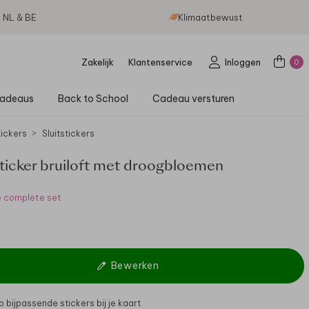
g NL & BE
Klimaatbewust
Zakelijk
Klantenservice
Inloggen
0
adeaus
Back to School
Cadeau versturen
tickers
Sluitstickers
icker bruiloft met droogbloemen
e complete set
Bewerken
 bijpassende stickers bij je kaart