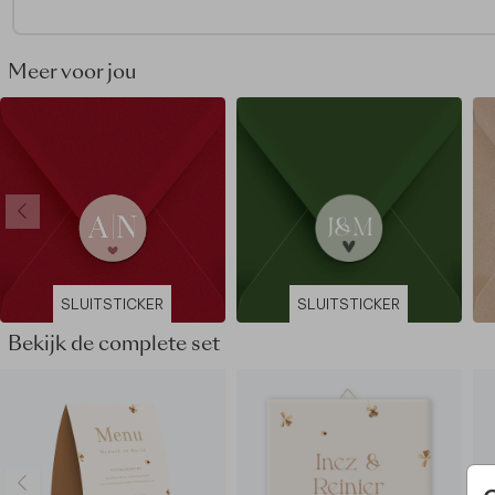
Meer dan één vel nodig? Pas het aantal vellen aan in je
winkelmandje.
Meer voor jou
Dit product maakt deel uit van
een complete set in deze stij
SLUITSTICKER
SLUITSTICKER
Bekijk de complete set