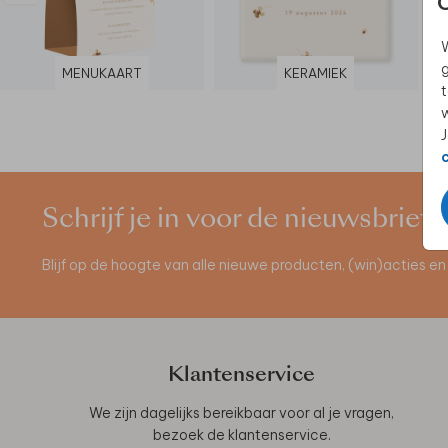
W
g
MENUKAART
KERAMIEK
t
w
J
Schrijf je in voor de nieuwsbrief
Blijf op de hoogte van alle nieuwe producten, (win)acties 
Klantenservice
We zijn dagelijks bereikbaar voor al je vragen,
bezoek de
klantenservice
.