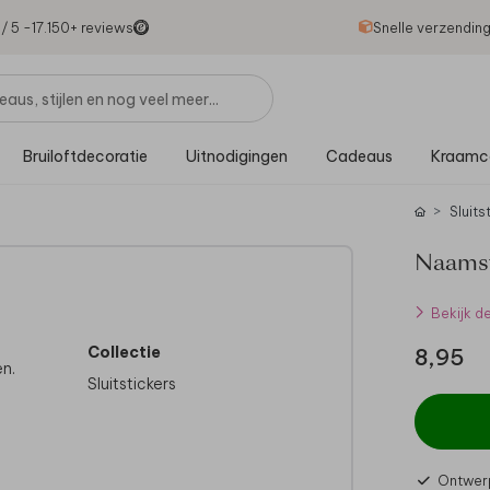
1
/ 5 -
17.150
+ reviews
Snelle verzendin
Bruiloftdecoratie
Uitnodigingen
Cadeaus
Kraamc
Sluits
Naamst
Bekijk d
Collectie
8,95
n.
Sluitstickers
Ontwerp