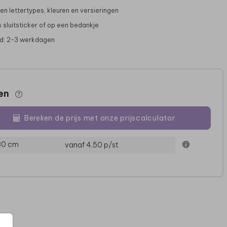
gen lettertypes, kleuren en versieringen
s sluitsticker of op een bedankje
jd: 2-3 werkdagen
zen
Bereken de prijs met onze prijscalculator
SLUITSTICKER
SLUITSTICKER
 30 cm
vanaf 4,50
p/st