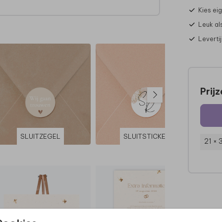
Kies ei
Leuk al
Leverti
l.
Prij
SLUITZEGEL
SLUITSTICKER
21 ×