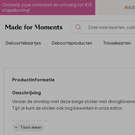
Ontwerp jouw schoolset en ontvang tot €15
4.5
stapelkorting!
Geboortekaartjes
Geboorteproducten
Trouwkaarten
Productinformatie
Omschrijving
Versier de envelop met deze beige sticker met droogbloeme
Tip! Je kunt de sticker ook nog bewerken in onze editor.
• Diameter 3,5 cm
Toon meer
• Op één vel zitten 25 stickers
• Gedrukt op wit, glanzend materiaal