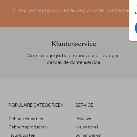
J
Blijf op de hoogte van alle nieuwe producten, (win)acties 
Klantenservice
We zijn dagelijks bereikbaar voor al je vragen,
bezoek de
klantenservice
.
POPULAIRE CATEGORIEËN
SERVICE
Geboortekaartjes
Reviews
Geboorteproducten
Nieuwsbrief
Trouwkaarten
Samenwerken