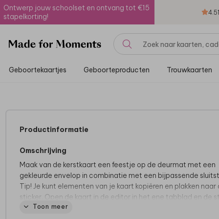
Ontwerp jouw schoolset en ontvang tot €15
4.5
stapelkorting!
Geboortekaartjes
Geboorteproducten
Trouwkaarten
Productinformatie
Omschrijving
Maak van de kerstkaart een feestje op de deurmat met een
gekleurde envelop in combinatie met een bijpassende sluitst
Tip! Je kunt elementen van je kaart kopiëren en plakken naar
sticker. Open de kaart in de editor in het ene tabblad en de s
Toon meer
in het andere tabblad. Nu kun je onderling kopiëren en plakke
de sticker bij de kaart matchen.