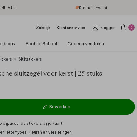
g NL & BE
Klimaatbewust
Zakelijk
Klantenservice
Inloggen
0
adeaus
Back to School
Cadeau versturen
tickers
Sluitstickers
che sluitzegel voor kerst | 25 stuks
Bewerken
 bijpassende stickers bij je kaart
gen lettertypes, kleuren en versieringen