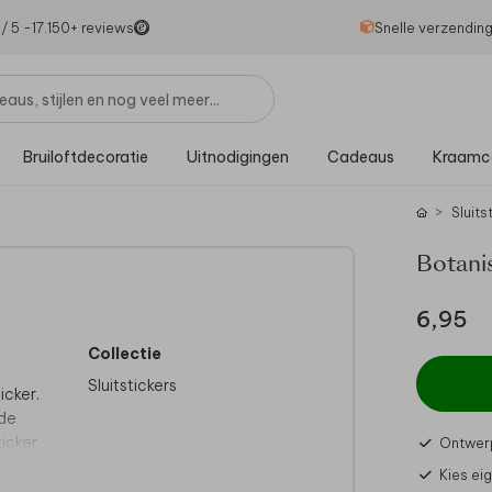
1
/ 5 -
17.150
+ reviews
Snelle verzendin
Bruiloftdecoratie
Uitnodigingen
Cadeaus
Kraamc
Sluits
Botanis
6,95
Collectie
Sluitstickers
icker.
 de
ticker
Ontwerp
n en
Kies ei