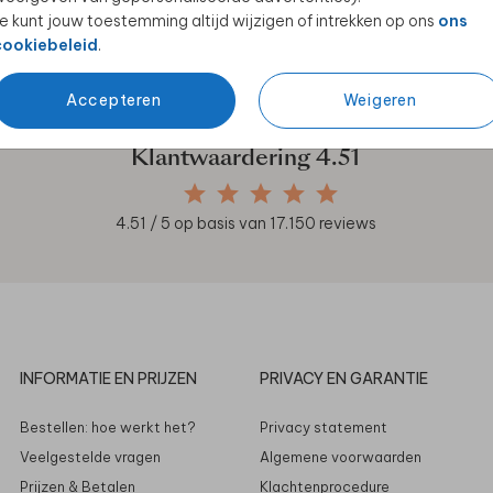
e kunt jouw toestemming altijd wijzigen of intrekken op ons
ons
en unieke samenwerkingen!
cookiebeleid
.
Accepteren
Weigeren
Klantwaardering
4.51
4.51
/ 5 op basis van
17.150
reviews
INFORMATIE EN PRIJZEN
PRIVACY EN GARANTIE
Bestellen: hoe werkt het?
Privacy statement
Veelgestelde vragen
Algemene voorwaarden
Prijzen & Betalen
Klachtenprocedure