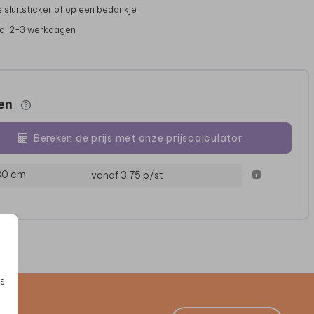
s sluitsticker of op een bedankje
jd: 2-3 werkdagen
zen
Bereken de prijs met onze prijscalculator
 30 cm
vanaf 3,75
p/st
s