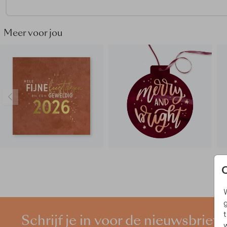
• Diameter 3,5 cm
• Op één vel zitten 25 stickers
Meer voor jou
• Gedrukt op wit, glanzend materiaal
Meer dan 1 vel nodig? Pas het aantal vellen aan in je
winkelmandje.
W
g
t
Schrijf je in voor de nieuwsbrief
w