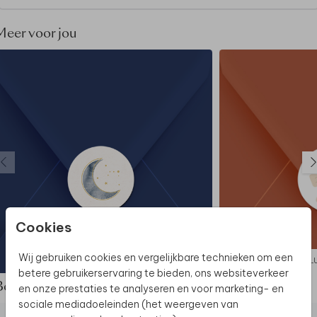
deze stijl.
Meer voor jou
Cookies
Wij gebruiken cookies en vergelijkbare technieken om een
SLUITSTICKER
SL
betere gebruikerservaring te bieden, ons websiteverkeer
Bekijk de complete set
en onze prestaties te analyseren en voor marketing- en
sociale mediadoeleinden (het weergeven van