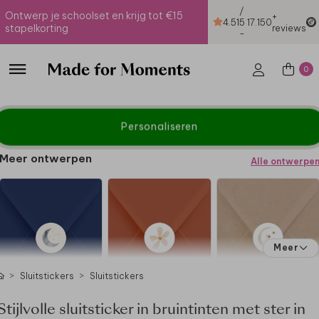
/
Ontwerp je schoolset en krijg tot €15
+
4.51
5
17.150
stapelkorting
reviews
-
0
Personaliseren
Meer ontwerpen
Alle ontwerpe
Meer
Sluitstickers
Sluitstickers
Stijlvolle sluitsticker in bruintinten met ster in