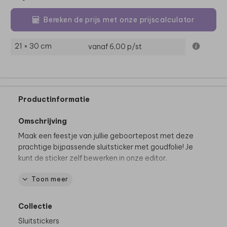
Bereken de prijs met onze prijscalculator
21 × 30 cm
vanaf 6,00
p/st
Productinformatie
Omschrijving
Maak een feestje van jullie geboortepost met deze
prachtige bijpassende sluitsticker met goudfolie! Je
kunt de sticker zelf bewerken in onze editor.
Toon meer
Specificaties
• Diameter 3,5 cm
• Op één vel zitten 25 stickers
Collectie
• Gedrukt op wit, glanzend materiaal
Sluitstickers
Dit product maakt deel uit van
een complete set in