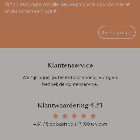
Blijf op de hoogte van alle nieuwe producten, (win)acties en
unieke samenwerkingen!
Schrijf je nu in
Klantenservice
We zijn dagelijks bereikbaar voor al je vragen,
bezoek de
klantenservice
.
Klantwaardering
4.51
4.51
/ 5 op basis van
17.150
reviews