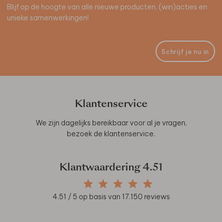
Blijf op de hoogte van alle nieuwe producten, (win)acties en
unieke samenwerkingen!
Schrijf je nu in
Klantenservice
We zijn dagelijks bereikbaar voor al je vragen,
bezoek de
klantenservice
.
Klantwaardering
4.51
4.51
/ 5 op basis van
17.150
reviews