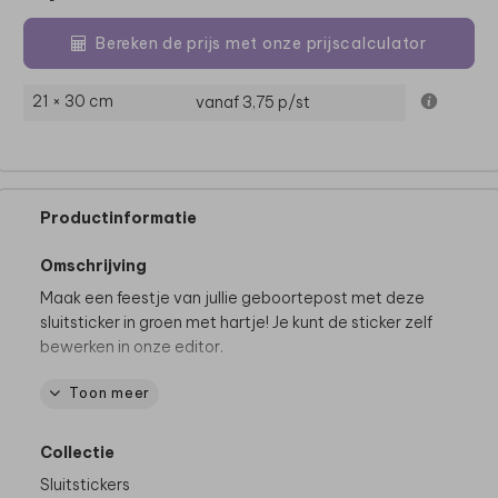
Bereken de prijs met onze prijscalculator
21 × 30 cm
vanaf 3,75
p/st
Productinformatie
Omschrijving
Maak een feestje van jullie geboortepost met deze
sluitsticker in groen met hartje! Je kunt de sticker zelf
bewerken in onze editor.
Toon meer
• Diameter 3,5 cm
• Op één vel zitten 25 stickers
• Gedrukt op wit, glanzend materiaal.
Collectie
Sluitstickers
Dit product maakt deel uit van
een complete set in