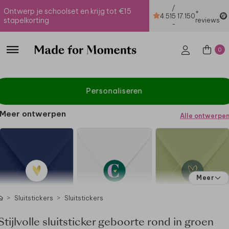
/
Ontwerp je schoolset en krijg tot €15
+
4.51
5
17.150
stapelkorting
reviews
-
0
Personaliseren
Meer ontwerpen
Alle ontwerpe
Meer
Sluitstickers
Sluitstickers
Stijlvolle sluitsticker geboorte rond in groen