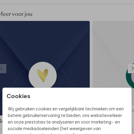
deze stijl.
Meer voor jou
Cookies
Wij gebruiken cookies en vergelijkbare technieken om een
SLUITSTICKER
SL
betere gebruikerservaring te bieden, ons websiteverkeer
Bekijk de complete set
en onze prestaties te analyseren en voor marketing- en
sociale mediadoeleinden (het weergeven van