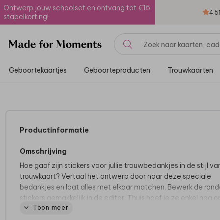
Ontwerp jouw schoolset en ontvang tot €15
4.5
stapelkorting!
Geboortekaartjes
Geboorteproducten
Trouwkaarten
Productinformatie
Omschrijving
Hoe gaaf zijn stickers voor jullie trouwbedankjes in de stijl van 
trouwkaart? Vertaal het ontwerp door naar deze speciale
bedankjes en laat alles met elkaar matchen. Bewerk de rond
stickers gemakkelijk in de editor. Thuis hoef je ze enkel nog 
Toon meer
leuk item zoals een zeepje, kaarsje of potje te plakken.