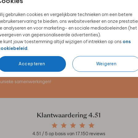
Cookies
ij gebruiken cookies en vergelijkbare technieken om een betere
ebruikerservaring te bieden, ons websiteverkeer en onze prestatie
KERAMIEK
MENUKAART
NAA
e analyseren en voor marketing- en sociale mediadoeleinden (het
eergeven van gepersonaliseerde advertenties).
e kunt jouw toestemming altijd wijzigen of intrekken op ons
ons
cookiebeleid
.
Accepteren
Weigeren
en unieke samenwerkingen!
Klantwaardering
4.51
4.51
/ 5 op basis van
17.150
reviews