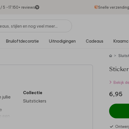
1
/ 5 -
17.150
+ reviews
Snelle verzendin
Bruiloftdecoratie
Uitnodigingen
Cadeaus
Kraamc
Sluits
Sticker
Bekijk d
Collectie
6,95
jullie
Sluitstickers
e
op een
Ontwerp