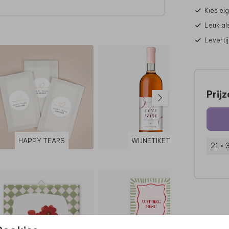
Kies ei
Leuk al
Leverti
r.
Prij
l.
HAPPY TEARS
WIJNETIKET
21 ×