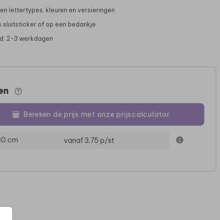
gen lettertypes, kleuren en versieringen
s sluitsticker of op een bedankje
jd: 2-3 werkdagen
zen
Bereken de prijs met onze prijscalculator
ENVELOPPENKIST
TONY'S CHOCOLONELY
 30 cm
vanaf 3,75
p/st