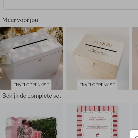
• Diameter 3,5 cm
• Op één vel zitten 25 stickers
• Gedrukt op wit, glanzend materiaal
Meer voor jou
Meer dan 1 vel nodig? Pas het aantal vellen aan in je
winkelmandje.
De hele collectie bekijken? Je vindt
alle trouwbedankjes
hie
Dit product maakt deel uit van
een complete set in deze stij
ENVELOPPENKIST
ENVELOPPENKIST
Bekijk de complete set