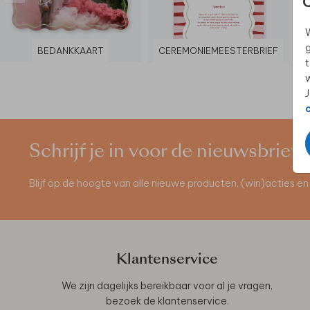
W
g
BEDANKKAART
CEREMONIEMEESTERBRIEF
t
w
J
Schrijf je in voor de nieuwsbrief
Blijf op de hoogte van alle nieuwe producten, (win)acties 
Klantenservice
We zijn dagelijks bereikbaar voor al je vragen,
bezoek de
klantenservice
.