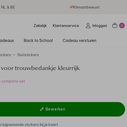
g NL & BE
Klimaatbewust
Zakelijk
Klantenservice
Inloggen
0
adeaus
Back to School
Cadeau versturen
tickers
Sluitstickers
 voor trouwbedankje kleurrijk
e complete set
Bewerken
 bijpassende stickers bij je kaart