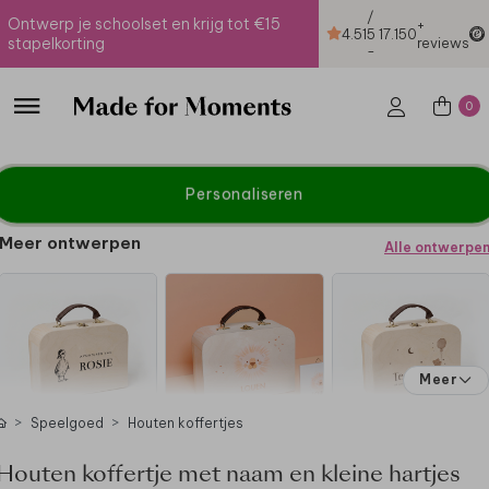
/
Ontwerp je schoolset en krijg tot €15
+
4.51
5
17.150
stapelkorting
reviews
-
0
Personaliseren
Meer ontwerpen
Alle ontwerpe
Meer
Speelgoed
Houten koffertjes
Houten koffertje met naam en kleine hartjes