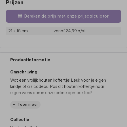
Prijzen
Bereken de prijs met onze prijscalculator
21 × 15 cm
vanaf 24,99
p/st
Productinformatie
Omschrijving
Wat een vrolijk houten koffertje! Leuk voor je eigen
kindje of als cadeau. Pas dit houten koffertje naar
eigen wens aan in onze online opmaaktool!
Toon meer
Specificaties houten koffertje
- Materiaal: grenen hout
- Afmeting: 23 x 17 x 9 cm
Collectie
- Met een mooi leren handvat en sluiting van metaal