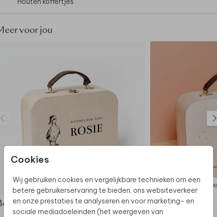
Houten koffertjes
- Bedrukking: rechtstreeks op het hout (geen sticker)
Dit product maakt deel uit van
een complete set in
Meer voor jou
deze stijl.
Cookies
Wij gebruiken cookies en vergelijkbare technieken om een
KOFFERTJE
K
betere gebruikerservaring te bieden, ons websiteverkeer
en onze prestaties te analyseren en voor marketing- en
Bekijk de complete set
sociale mediadoeleinden (het weergeven van