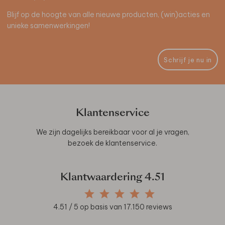
Blijf op de hoogte van alle nieuwe producten, (win)acties en
unieke samenwerkingen!
Schrijf je nu in
Klantenservice
We zijn dagelijks bereikbaar voor al je vragen,
bezoek de
klantenservice
.
Klantwaardering
4.51
4.51
/ 5 op basis van
17.150
reviews