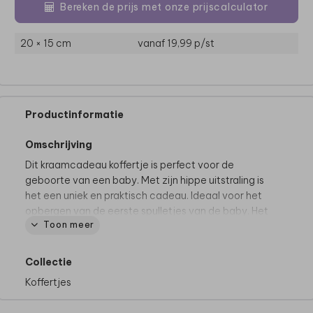
Bereken de prijs met onze prijscalculator
20 × 15 cm
vanaf 19,99
p/st
Productinformatie
Omschrijving
Dit kraamcadeau koffertje is perfect voor de
geboorte van een baby. Met zijn hippe uitstraling is
het een uniek en praktisch cadeau. Ideaal voor het
opbergen van de eerste spulletjes van de baby. Het
Toon meer
koffertje is gemaakt van stevig karton en is een
prachtig aandenken aan de geboorte. Een geweldig
cadeau voor nieuwe ouders!
Collectie
Koffertjes
Specificaties kinderkoffertje
Materiaal: stevig karton