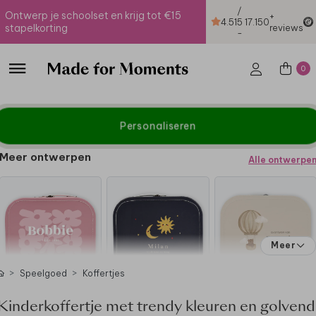
/
Ontwerp je schoolset en krijg tot €15
+
4.51
5
17.150
stapelkorting
reviews
-
0
Personaliseren
Meer ontwerpen
Alle ontwerpe
Meer
Speelgoed
Koffertjes
Kinderkoffertje met trendy kleuren en golvend