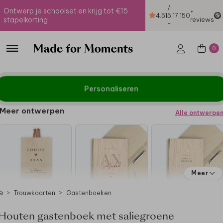
/
Ontwerp je schoolset en krijg tot €15
+
4.51
5
17.150
stapelkorting
reviews
-
0
Personaliseren
Meer ontwerpen
Alle ontwerpe
Meer
Trouwkaarten
Gastenboeken
Houten gastenboek met saliegroene