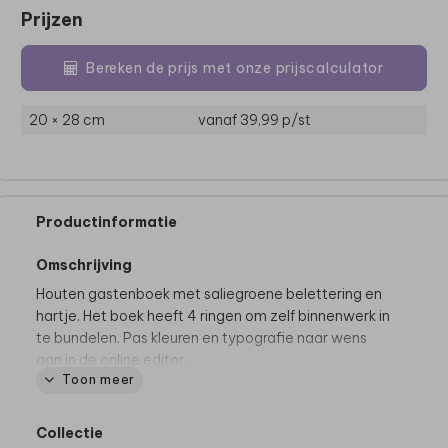
Prijzen
Bereken de prijs met onze prijscalculator
20 × 28 cm
vanaf 39,99
p/st
Productinformatie
Omschrijving
Houten gastenboek met saliegroene belettering en
hartje. Het boek heeft 4 ringen om zelf binnenwerk in
te bundelen. Pas kleuren en typografie naar wens
aan in de online editor.
Toon meer
De hele collectie bekijken? Je vindt
alle
gastenboeken
hier.
Collectie