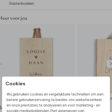
Gastenboeken
Dit gastenboek maakt deel uit van
een complete
set in deze stijl.
Meer voor jou
Cookies
Wij gebruiken cookies en vergelijkbare technieken om een
BRUILOFTSBORD
GA
betere gebruikerservaring te bieden, ons websiteverkeer
en onze prestaties te analyseren en voor marketing- en
Bekijk de complete set
sociale mediadoeleinden (het weergeven van