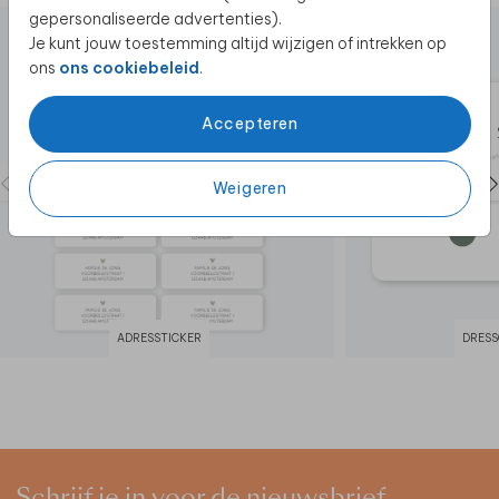
gepersonaliseerde advertenties).
Je kunt jouw toestemming altijd wijzigen of intrekken op
ons
ons cookiebeleid
.
Accepteren
Weigeren
ADRESSTICKER
DRESS
Schrijf je in voor de nieuwsbrief