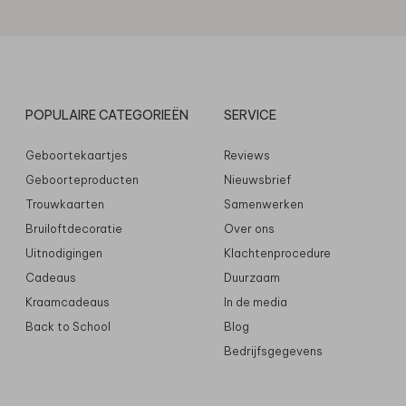
POPULAIRE CATEGORIEËN
SERVICE
Geboortekaartjes
Reviews
Geboorteproducten
Nieuwsbrief
Trouwkaarten
Samenwerken
Bruiloftdecoratie
Over ons
Uitnodigingen
Klachtenprocedure
Cadeaus
Duurzaam
Kraamcadeaus
In de media
Back to School
Blog
Bedrijfsgegevens