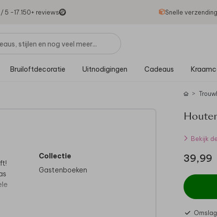
1
/ 5 -
17.150
+ reviews
Snelle verzendin
Bruiloftdecoratie
Uitnodigingen
Cadeaus
Kraamc
Trouw
Houten
Bekijk d
Collectie
39,99
ft!
Gastenboeken
as
ele
Omslag 