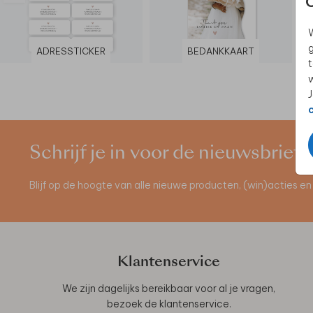
W
g
ADRESSTICKER
BEDANKKAART
t
w
J
Schrijf je in voor de nieuwsbrief
Blijf op de hoogte van alle nieuwe producten, (win)acties 
Klantenservice
We zijn dagelijks bereikbaar voor al je vragen,
bezoek de
klantenservice
.