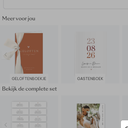
Dit gastenboek maakt deel uit van
een complete set in dez
stijl.
Meer voor jou
GELOFTENBOEKJE
GASTENBOEK
Bekijk de complete set