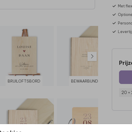
Met fle
e
Optione
Persona
Leverti
Prij
BRUILOFTSBORD
BEWAARBUNDEL
20 ×