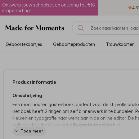
Ontwerp jouw schoolset en ontvang tot €15
4.5
stapelkorting!
Geboortekaartjes
Geboorteproducten
Trouwkaarten
Productinformatie
Omschrijving
Een mooi houten gastenboek, perfect voor de stijlvolle bruilo
Het boek heeft 2 ringen om zelf binnenwerk in te bundelen. P
kleuren en typografie naar wens aan in de online editor. De h
collectie bekijken? Je vindt
alle gastenboeken
hier.
Toon meer