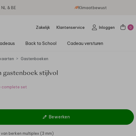
g NL & BE
Klimaatbewust
Zakelijk
Klantenservice
Inloggen
0
adeaus
Back to School
Cadeau versturen
kaarten
Gastenboeken
 gastenboek stijlvol
e complete set
Bewerken
van berken multiplex (3 mm)