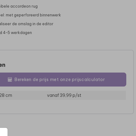
xibele accordeon rug
el: met geperforeerd binnenwerk
liseer de omslag in de editor
jd 4-5 werkdagen
zen
Bereken de prijs met onze prijscalculator
GASTENBOEK
WIJNETIKET
B
 28 cm
vanaf 39,99
p/st