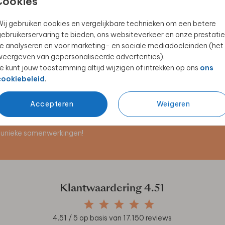
Cookies
ij gebruiken cookies en vergelijkbare technieken om een betere
ebruikerservaring te bieden, ons websiteverkeer en onze prestatie
BEWAARBUNDEL
BEWAARBUNDEL
e analyseren en voor marketing- en sociale mediadoeleinden (het
eergeven van gepersonaliseerde advertenties).
e kunt jouw toestemming altijd wijzigen of intrekken op ons
ons
cookiebeleid
.
Accepteren
Weigeren
en unieke samenwerkingen!
Klantwaardering
4.51
4.51
/ 5 op basis van
17.150
reviews