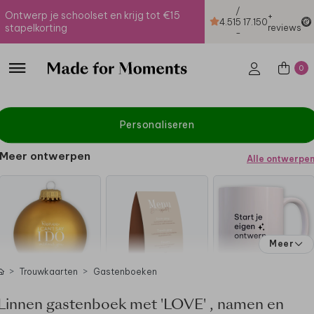
/
Ontwerp je schoolset en krijg tot €15
+
4.51
5
17.150
stapelkorting
reviews
-
0
Personaliseren
Meer ontwerpen
Alle ontwerpe
Meer
Trouwkaarten
Gastenboeken
Linnen gastenboek met 'LOVE' , namen en