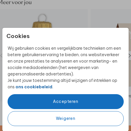
- Formaat groot / vierkant : 30 x 30 cm
Meer voor jou
- Materiaal: linnen kaft
Cookies
Wij gebruiken cookies en vergelijkbare technieken om een
betere gebruikerservaring te bieden, ons websiteverkeer
en onze prestaties te analyseren en voor marketing- en
sociale mediadoeleinden (het weergeven van
gepersonaliseerde advertenties).
Je kunt jouw toestemming altijd wijzigen of intrekken op
ons
ons cookiebeleid
.
KERSTBAL
M
Accepteren
Weigeren