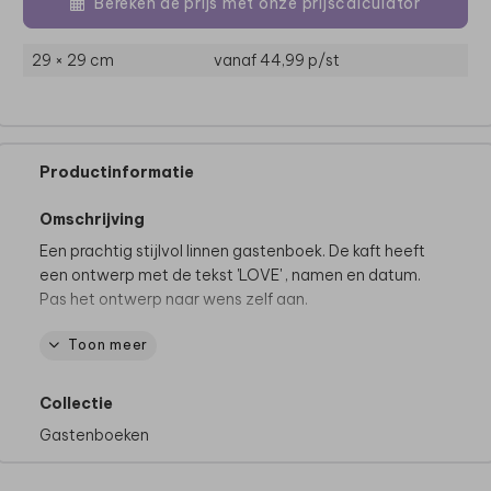
Bereken de prijs met onze prijscalculator
29 × 29 cm
vanaf 44,99
p/st
Productinformatie
Omschrijving
Een prachtig stijlvol linnen gastenboek. De kaft heeft
een ontwerp met de tekst 'LOVE' , namen en datum.
Pas het ontwerp naar wens zelf aan.
Toon meer
Productspecificaties:
- Bestaat uit 40 pagina's (aantal niet aanpasbaar)
- Binnenzijde: crèmekleurig blanco papier van
Collectie
160grams (bedrukking niet mogelijk)
Gastenboeken
- Foliedruk niet mogelijk
- Formaat klein / staand: 21x 30 cm