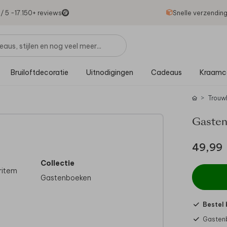
1
/ 5 -
17.150
+ reviews
Snelle verzendin
Bruiloftdecoratie
Uitnodigingen
Cadeaus
Kraamc
Trouw
Gastenb
49,99
Collectie
aritem
Gastenboeken
Bestel 
Gastenb