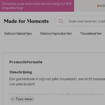
Ontwerp jouw schoolset en ontvang tot €15
4.5
stapelkorting!
Geboortekaartjes
Geboorteproducten
Trouwkaarten
Productinformatie
Omschrijving
Een gastenboek in stijl van jullie trouwkaart, een écht bewa
van jullie bruiloft.
De hele collectie bekijken? Je vindt
alle gastenboeken
hier.
Toon meer
Specificaties: