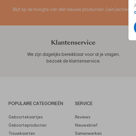
J
Blijf op de hoogte van alle nieuwe producten, (win)acties 
Klantenservice
We zijn dagelijks bereikbaar voor al je vragen,
bezoek de
klantenservice
.
POPULAIRE CATEGORIEËN
SERVICE
Geboortekaartjes
Reviews
Geboorteproducten
Nieuwsbrief
Trouwkaarten
Samenwerken