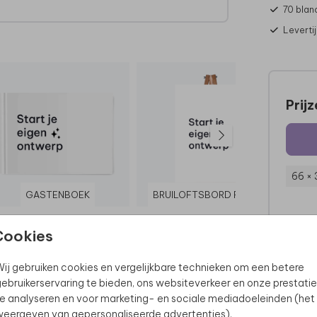
70 blan
r)
Leverti
eerd.
Prij
66 ×
GASTENBOEK
BRUILOFTSBORD FOREX
Cookies
ij gebruiken cookies en vergelijkbare technieken om een betere
ebruikerservaring te bieden, ons websiteverkeer en onze prestatie
e analyseren en voor marketing- en sociale mediadoeleinden (het
eergeven van gepersonaliseerde advertenties).