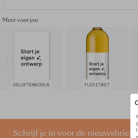
• Inhoud: 72 pagina’s (36 bladzijdes - aantal niet aanpasbaa
• Binnenzijde: wit en onbedrukt (bedrukking niet mogelijk)
• Buitenzijde: voor- en achterzijde kan worden gepersonalis
Meer voor jou
• Foliedruk niet mogelijk.
• De levertijd van de gastenboeken is 4 tot 5 werkdagen.
Let op:
• We raden af om tekst op de rug van het boek te plaatsen.
GELOFTENBOEKJE
FLES ETIKET
W
g
t
Schrijf je in voor de nieuwsbrief
w