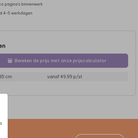
co pagina's binnenwerk
jd 4-5 werkdagen
zen
Bereken de prijs met onze prijscalculator
 35 cm
vanaf 49,99
p/st
ENVELOPPENDOOS
BRUILOFTSBORD FOREX
s