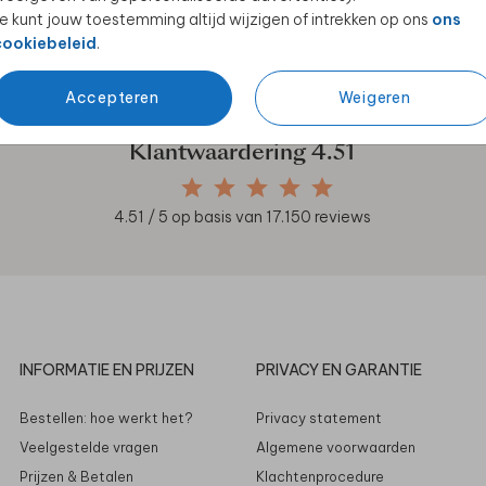
e kunt jouw toestemming altijd wijzigen of intrekken op ons
ons
en unieke samenwerkingen!
cookiebeleid
.
Accepteren
Weigeren
Klantwaardering
4.51
4.51
/ 5 op basis van
17.150
reviews
INFORMATIE EN PRIJZEN
PRIVACY EN GARANTIE
Bestellen: hoe werkt het?
Privacy statement
Veelgestelde vragen
Algemene voorwaarden
Prijzen & Betalen
Klachtenprocedure