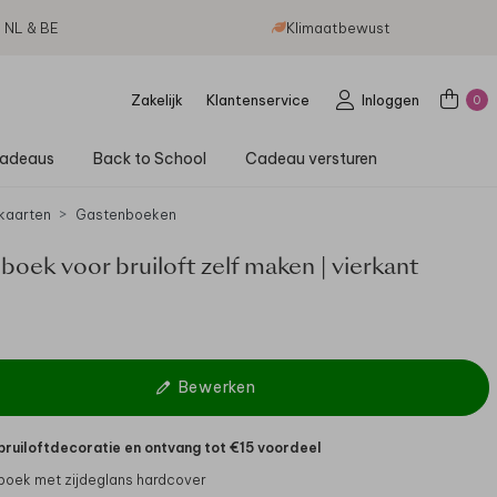
g NL & BE
Klimaatbewust
Zakelijk
Klantenservice
Inloggen
0
adeaus
Back to School
Cadeau versturen
kaarten
Gastenboeken
oek voor bruiloft zelf maken | vierkant
Bewerken
bruiloftdecoratie en ontvang tot €15 voordeel
oek met zijdeglans hardcover