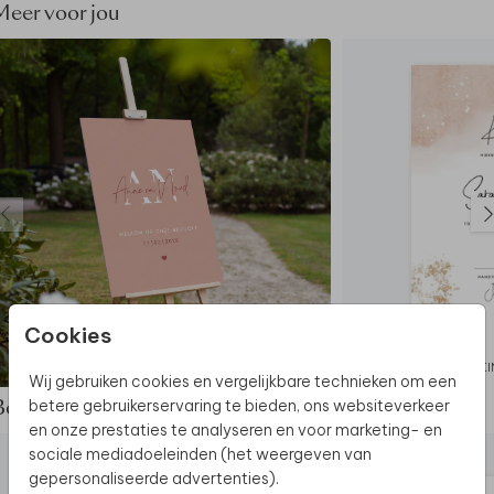
Meer voor jou
De hele collectie bekijken? Je vindt
alle
bruiloftsborden
hier.
Ontdek
alle beschikbare materialen
voor de
bruiloftsborden.
Dit bruiloftsbord maakt deel uit van
een complete
set in deze stijl.
Cookies
BRUILOFTSBORD
K
Wij gebruiken cookies en vergelijkbare technieken om een
betere gebruikerservaring te bieden, ons websiteverkeer
Bekijk de complete set
en onze prestaties te analyseren en voor marketing- en
sociale mediadoeleinden (het weergeven van
gepersonaliseerde advertenties).