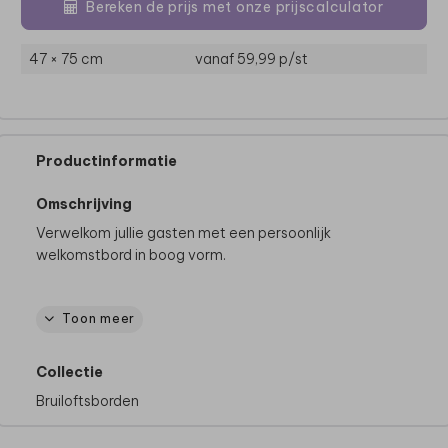
Bereken de prijs met onze prijscalculator
47 × 75 cm
vanaf 59,99
p/st
Productinformatie
Omschrijving
Verwelkom jullie gasten met een persoonlijk
welkomstbord in boog vorm.
Toon meer
Productspecificaties
Materiaal:
Forex (voor binnen en buiten)
Collectie
Formaat:
46 x 73 cm
Bruiloftsborden
Dikte Forex:
5 mm
Let op:
het bord is exclusief schildersezel