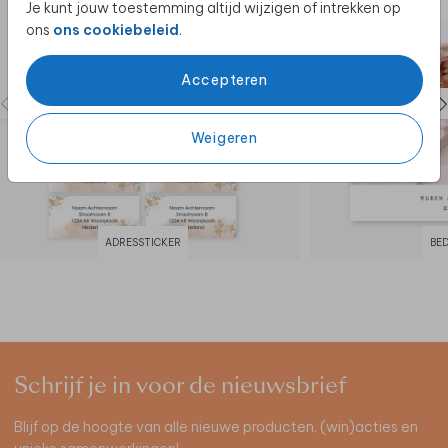
Je kunt jouw toestemming altijd wijzigen of intrekken op
ons
ons cookiebeleid
.
Accepteren
Weigeren
ADRESSTICKER
BE
Schrijf je in voor de nieuwsbrief
Blijf op de hoogte van alle nieuwe producten, (win)acties en