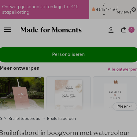
/
Ontwerp je schoolset en krijg tot €15
+
4.51
5
17.150
stapelkorting
reviews
-
0
Personaliseren
Meer ontwerpen
Alle ontwerpe
Meer
Bruiloftdecoratie
Bruiloftsborden
Bruiloftsbord in boogvorm met watercolour