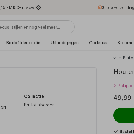
1
/ 5 -
17.150
+ reviews
Snelle verzendin
Bruiloftdecoratie
Uitnodigingen
Cadeaus
Kraamc
Bruilo
Houten
Bekijk d
Collectie
49,99
Bruiloftsborden
art!
Bestel 