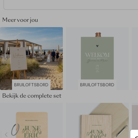
Formaten:
40x60cm & 55x73cm
Dikte hout:
4 mm
Let op:
het bord is exclusief schildersezel
Meer voor jou
De hele collectie bekijken? Je vindt
alle bruiloftsborden
hie
Ontdek
alle beschikbare materialen
voor de bruiloftsborde
Dit bruiloftsbord maakt deel uit van
een complete set in de
stijl.
BRUILOFTSBORD
BRUILOFTSBORD
Bekijk de complete set