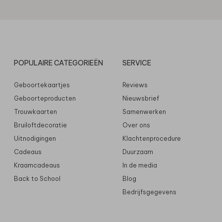
POPULAIRE CATEGORIEËN
SERVICE
Geboortekaartjes
Reviews
Geboorteproducten
Nieuwsbrief
Trouwkaarten
Samenwerken
Bruiloftdecoratie
Over ons
Uitnodigingen
Klachtenprocedure
Cadeaus
Duurzaam
Kraamcadeaus
In de media
Back to School
Blog
Bedrijfsgegevens