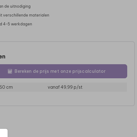
 van de uitnodiging
it verschillende materialen
jd 4-5 werkdagen
zen
Bereken de prijs met onze prijscalculator
BRUILOFTSBORD
BRUILOFTSBORD
 60 cm
vanaf 49,99
p/st