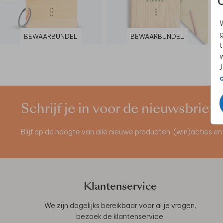
W
g
BEWAARBUNDEL
BEWAARBUNDEL
t
w
J
Schrijf je in voor de nieuwsbrief
Blijf op de hoogte van alle nieuwe producten, (win)acties 
Klantenservice
We zijn dagelijks bereikbaar voor al je vragen,
bezoek de
klantenservice
.