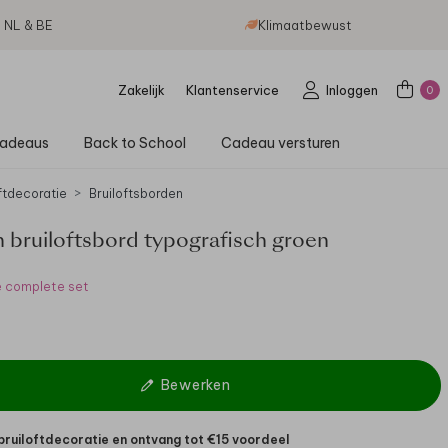
g NL & BE
Klimaatbewust
Zakelijk
Klantenservice
Inloggen
0
adeaus
Back to School
Cadeau versturen
ftdecoratie
Bruiloftsborden
 bruiloftsbord typografisch groen
e complete set
Bewerken
bruiloftdecoratie en ontvang tot €15 voordeel