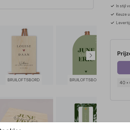
In stijl
Keuze u
Leverti
r.
n.
Prij
ze
BRUILOFTSBORD
BRUILOFTSBORD
40 ×