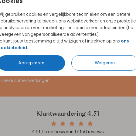
Cookies
ij gebruiken cookies en vergelijkbare technieken om een betere
ebruikerservaring te bieden, ons websiteverkeer en onze prestatie
MEMORYBOX
TROUWKAART
e analyseren en voor marketing- en sociale mediadoeleinden (het
eergeven van gepersonaliseerde advertenties).
e kunt jouw toestemming altijd wijzigen of intrekken op ons
ons
cookiebeleid
.
Accepteren
Weigeren
en unieke samenwerkingen!
Klantwaardering
4.51
4.51
/ 5 op basis van
17.150
reviews