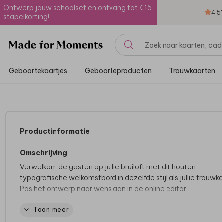
Ontwerp jouw schoolset en ontvang tot €15
4.5
stapelkorting!
Geboortekaartjes
Geboorteproducten
Trouwkaarten
Productinformatie
Omschrijving
Verwelkom de gasten op jullie bruiloft met dit houten
typografische welkomstbord in dezelfde stijl als jullie trouwka
Pas het ontwerp naar wens aan in de online editor.
Toon meer
Productspecificaties
Materiaal:
Hout