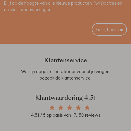
Blijf op de hoogte van alle nieuwe producten, (win)acties en
unieke samenwerkingen!
Schrijf je nu in
Klantenservice
We zijn dagelijks bereikbaar voor al je vragen,
bezoek de
klantenservice
.
Klantwaardering
4.51
4.51
/ 5 op basis van
17.150
reviews