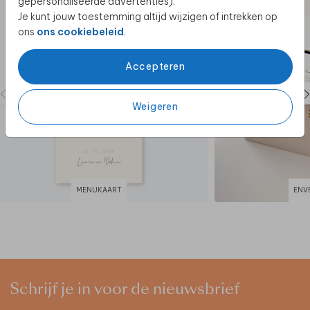
gepersonaliseerde advertenties).
Je kunt jouw toestemming altijd wijzigen of intrekken op
ons
ons cookiebeleid
.
Accepteren
Weigeren
MENUKAART
ENV
Schrijf je in voor de nieuwsbrief