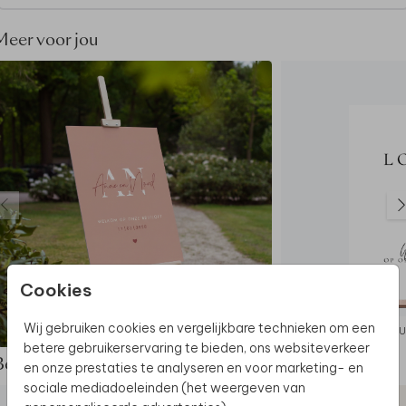
Dikte Forex:
5 mm
Dikte Re-board:
1 cm
Meer voor jou
Let op:
het bord is exclusief schildersezel
De hele collectie bekijken? Je vindt
alle
bruiloftsborden
hier.
Ontdek
alle beschikbare materialen
voor de
bruiloftsborden.
Dit welkomstbord maakt deel uit van
een complete
set in deze stijl.
Cookies
Wij gebruiken cookies en vergelijkbare technieken om een
BRUILOFTSBORD
BRU
betere gebruikerservaring te bieden, ons websiteverkeer
Bekijk de complete set
en onze prestaties te analyseren en voor marketing- en
sociale mediadoeleinden (het weergeven van