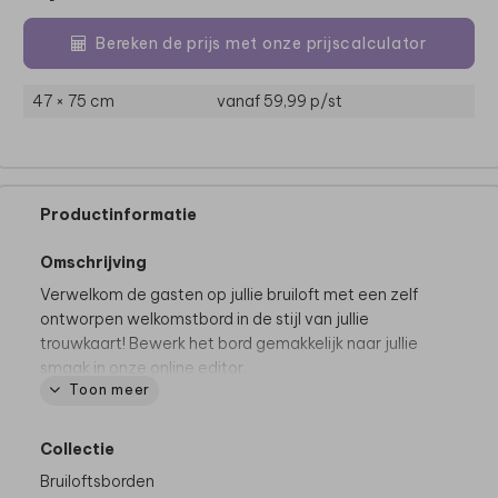
Bereken de prijs met onze prijscalculator
47 × 75 cm
vanaf 59,99
p/st
Productinformatie
Omschrijving
Verwelkom de gasten op jullie bruiloft met een zelf
ontworpen welkomstbord in de stijl van jullie
trouwkaart! Bewerk het bord gemakkelijk naar jullie
smaak in onze online editor.
Toon meer
Productspecificaties
Materialen:
mogelijk op
Forex (voor binnen en
Collectie
buiten)
&
Re-board (voor binnen)
Bruiloftsborden
Formaten:
40 x 60 cm en 55 x 73 cm