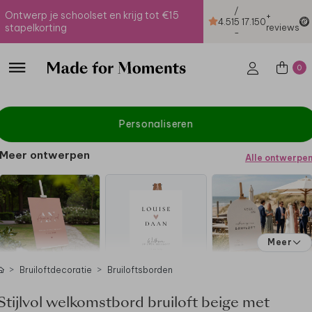
/
Ontwerp je schoolset en krijg tot €15
+
4.51
5
17.150
stapelkorting
reviews
-
0
Personaliseren
Meer ontwerpen
Alle ontwerpe
Meer
Bruiloftdecoratie
Bruiloftsborden
Stijlvol welkomstbord bruiloft beige met