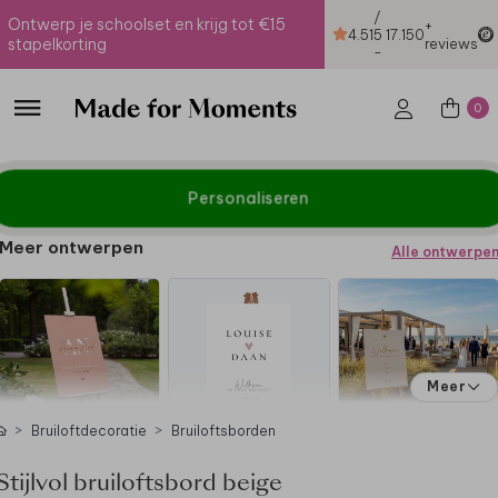
/
Ontwerp je schoolset en krijg tot €15
+
4.51
5
17.150
stapelkorting
reviews
-
0
Personaliseren
Meer ontwerpen
Alle ontwerpe
Meer
Bruiloftdecoratie
Bruiloftsborden
Stijlvol bruiloftsbord beige