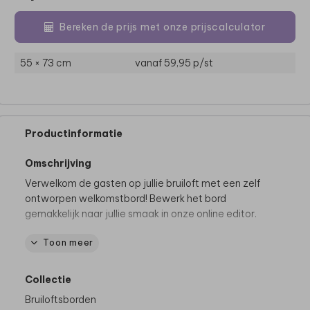
Bereken de prijs met onze prijscalculator
55 × 73 cm
vanaf 59,95
p/st
Productinformatie
Omschrijving
Verwelkom de gasten op jullie bruiloft met een zelf
ontworpen welkomstbord! Bewerk het bord
gemakkelijk naar jullie smaak in onze online editor.
Toon meer
Productspecificaties
Materialen:
mogelijk op
Forex (voor binnen en
buiten)
&
Re-board (voor binnen)
Collectie
Formaten:
40 x 60 cm en 55 x 73 cm
Bruiloftsborden
Dikte Forex:
5 mm