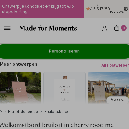
/
Ontwerp je schoolset en krijg tot €15
+
4.51
5
17.150
stapelkorting
reviews
-
0
Personaliseren
Meer ontwerpen
Alle ontwerpe
Meer
Bruiloftdecoratie
Bruiloftsborden
Welkomstbord bruiloft in cherry rood met