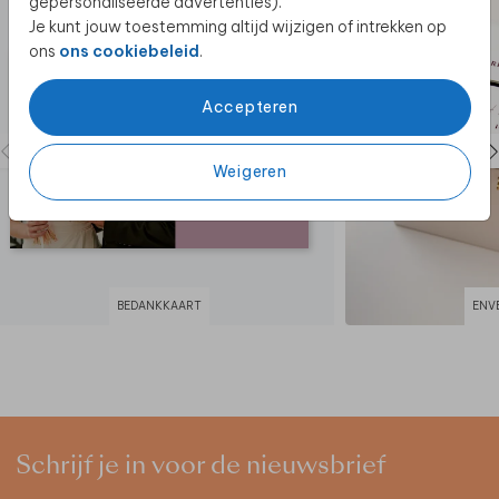
gepersonaliseerde advertenties).
Je kunt jouw toestemming altijd wijzigen of intrekken op
ons
ons cookiebeleid
.
Accepteren
Weigeren
BEDANKKAART
ENV
Schrijf je in voor de nieuwsbrief