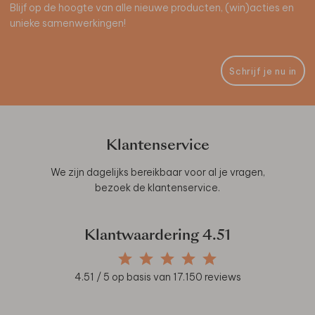
Blijf op de hoogte van alle nieuwe producten, (win)acties en
unieke samenwerkingen!
Schrijf je nu in
Klantenservice
We zijn dagelijks bereikbaar voor al je vragen,
bezoek de
klantenservice
.
Klantwaardering
4.51
4.51
/ 5 op basis van
17.150
reviews