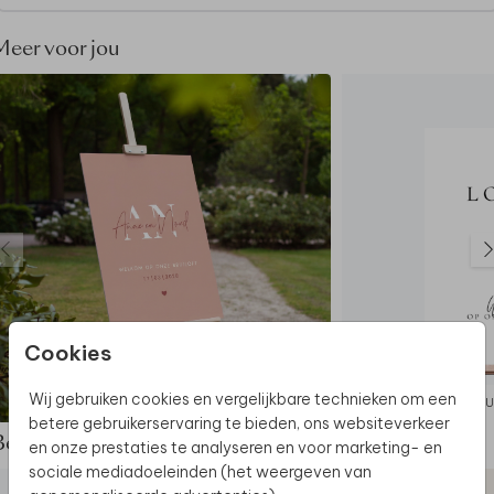
Dikte Re-board:
1 cm
Let op:
het bord is exclusief schildersezel
Meer voor jou
De hele collectie bekijken? Je vindt
alle
bruiloftsborden
hier.
Ontdek
alle beschikbare materialen
voor de
bruiloftsborden.
Dit welkomstbord maakt deel uit van
een complete
set in deze stijl.
Cookies
Wij gebruiken cookies en vergelijkbare technieken om een
BRUILOFTSBORD
BRU
betere gebruikerservaring te bieden, ons websiteverkeer
Bekijk de complete set
en onze prestaties te analyseren en voor marketing- en
sociale mediadoeleinden (het weergeven van