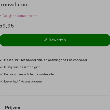
trouwdatum
Bekijk de complete set
59,95
Bewerken
Bestel bruiloftdecoratie en ontvang tot €15 voordeel
In stijl van de uitnodiging
Keuze uit verschillende materialen
Levertijd 4-6 werkdagen
Prijzen