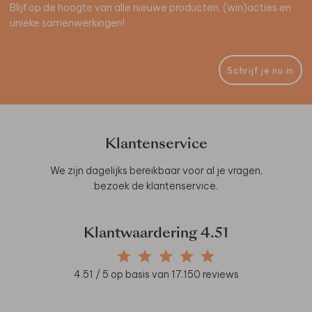
Blijf op de hoogte van alle nieuwe producten, (win)acties en
unieke samenwerkingen!
Schrijf je nu in
Klantenservice
We zijn dagelijks bereikbaar voor al je vragen,
bezoek de
klantenservice
.
Klantwaardering
4.51
4.51
/ 5 op basis van
17.150
reviews