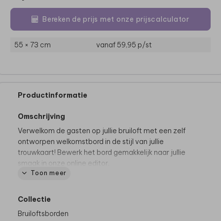
Bereken de prijs met onze prijscalculator
55 × 73 cm
vanaf 59,95
p/st
Productinformatie
Omschrijving
Verwelkom de gasten op jullie bruiloft met een zelf
ontworpen welkomstbord in de stijl van jullie
trouwkaart! Bewerk het bord gemakkelijk naar jullie
smaak in onze online editor.
Toon meer
Productspecificaties
Materialen:
mogelijk op
Forex (voor binnen en
Collectie
buiten)
&
Re-board (voor binnen)
Bruiloftsborden
Formaten:
40 x 60 cm en 55 x 73 cm