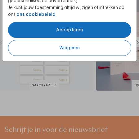
gepersonaliseerde advertenties).
Je kunt jouw toestemming altijd wijzigen of intrekken op
ons
ons cookiebeleid
.
Accepteren
Weigeren
NAAMKAARTJES
TR
Schrijf je in voor de nieuwsbrief