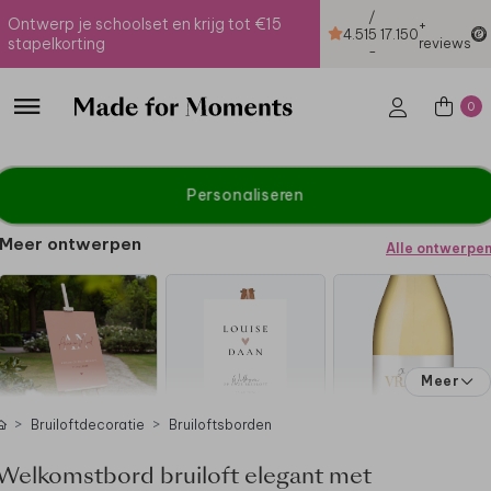
/
Ontwerp je schoolset en krijg tot €15
+
4.51
5
17.150
stapelkorting
reviews
-
0
Personaliseren
Meer ontwerpen
Alle ontwerpe
Meer
Bruiloftdecoratie
Bruiloftsborden
Welkomstbord bruiloft elegant met