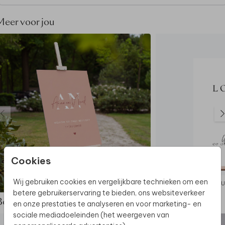
Dikte Forex:
5 mm
Dikte Re-board:
1 cm
Meer voor jou
Let op:
het bord is exclusief schildersezel
De hele collectie bekijken? Je vindt
alle
bruiloftsborden
hier.
Ontdek
alle beschikbare materialen
voor de
bruiloftsborden.
Dit welkomstbord maakt deel uit van
een complete
set in deze stijl.
Cookies
Wij gebruiken cookies en vergelijkbare technieken om een
BRUILOFTSBORD
BRU
betere gebruikerservaring te bieden, ons websiteverkeer
Bekijk de complete set
en onze prestaties te analyseren en voor marketing- en
sociale mediadoeleinden (het weergeven van