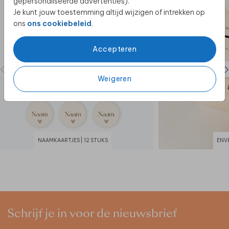
gepersonaliseerde advertenties).
Je kunt jouw toestemming altijd wijzigen of intrekken op
ons
ons cookiebeleid
.
Accepteren
Weigeren
NAAMKAARTJES | 12 STUKS
ENV
Schrijf je in voor de nieuwsbrief