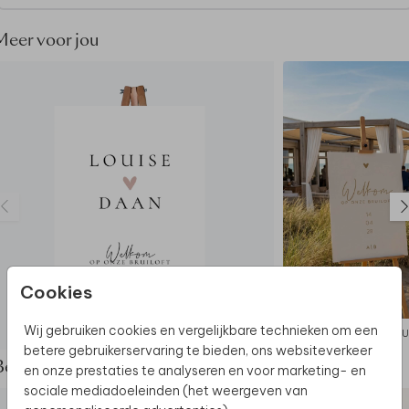
Meer voor jou
De hele collectie bekijken? Je vindt
alle
bruiloftsborden
hier.
Ontdek
alle beschikbare materialen
voor de
bruiloftsborden.
Dit product maakt deel uit van
een complete set in
deze stijl.
Cookies
Wij gebruiken cookies en vergelijkbare technieken om een
BRUILOFTSBORD
BRU
betere gebruikerservaring te bieden, ons websiteverkeer
Bekijk de complete set
en onze prestaties te analyseren en voor marketing- en
sociale mediadoeleinden (het weergeven van