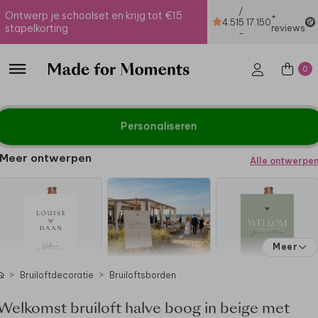
/
Ontwerp je schoolset en krijg tot €15
+
4.51
5
17.150
stapelkorting
reviews
-
0
Personaliseren
Meer ontwerpen
Alle ontwerpe
Meer
Bruiloftdecoratie
Bruiloftsborden
Welkomst bruiloft halve boog in beige met