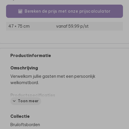
Bereken de prijs met onze prijscalculator
47 × 75 cm
vanaf 59,99
p/st
Productinformatie
Omschrijving
Verwelkom jullie gasten met een persoonlijk
welkomstbord.
Productspecificaties
Toon meer
Materiaal:
Forex (voor binnen en buiten)
Formaat:
46 x 73 cm
Dikte Forex:
5 mm
Collectie
Let op:
het bord is exclusief schildersezel
Bruiloftsborden