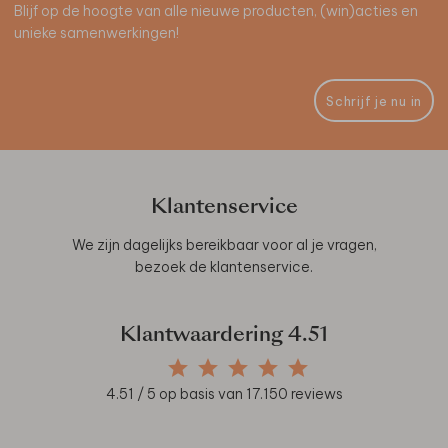
Blijf op de hoogte van alle nieuwe producten, (win)acties en
unieke samenwerkingen!
Schrijf je nu in
Klantenservice
We zijn dagelijks bereikbaar voor al je vragen,
bezoek de
klantenservice
.
Klantwaardering
4.51
4.51
/ 5 op basis van
17.150
reviews