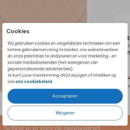
De hele collectie bekijken? Je vindt
alle
bruiloftsborden
hier.
Ontdek
alle beschikbare materialen
voor de
bruiloftsborden.
Cookies
Wij gebruiken cookies en vergelijkbare technieken om een
betere gebruikerservaring te bieden, ons websiteverkeer
en onze prestaties te analyseren en voor marketing- en
sociale mediadoeleinden (het weergeven van
gepersonaliseerde advertenties).
Je kunt jouw toestemming altijd wijzigen of intrekken op
ons
ons cookiebeleid
.
SLUITSTICKER
BRUILO
Accepteren
Weigeren
Schrijf je in voor de nieuwsbrief