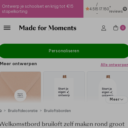
/
Ontwerp je schoolset en krijg tot €15
+
4.51
5
17.150
stapelkorting
reviews
-
0
Personaliseren
Meer ontwerpen
Alle ontwerpe
Meer
Bruiloftdecoratie
Bruiloftsborden
Welkomstbord bruiloft zelf maken rond groot