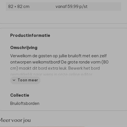
82 × 82 cm
vanaf 59,99
p/st
Productinformatie
Omschrijving
Verwelkom de gasten op jullie bruiloft met een zelf
ontworpen welkomstbord! De grote ronde vorm (80
cm) maakt dit bord extra leuk. Bewerk het bord
gemakkelijk naar wens in onze online editor.
Toon meer
Productspecificaties
Materiaal:
Forex (voor binnen en buiten)
Collectie
Formaat:
Ø 80 cm
Bruiloftsborden
Dikte Forex:
5 mm
Let op:
het bord is exclusief schildersezel
Meer voor jou