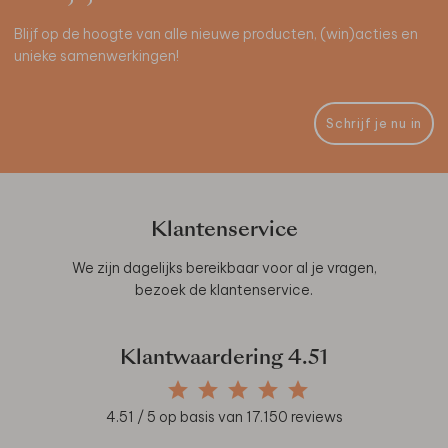
Blijf op de hoogte van alle nieuwe producten, (win)acties en
unieke samenwerkingen!
Schrijf je nu in
Klantenservice
We zijn dagelijks bereikbaar voor al je vragen,
bezoek de
klantenservice
.
Klantwaardering
4.51
4.51
/ 5 op basis van
17.150
reviews