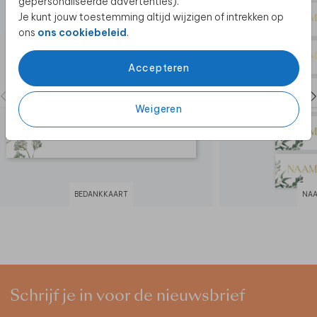
gepersonaliseerde advertenties).
Je kunt jouw toestemming altijd wijzigen of intrekken op
ons
ons cookiebeleid
.
Accepteren
Weigeren
BEDANKKAART
NAA
Schrijf je in voor de nieuwsbrief