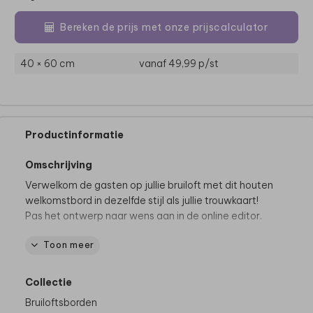
Bereken de prijs met onze prijscalculator
40 × 60 cm
vanaf 49,99
p/st
Productinformatie
Omschrijving
Verwelkom de gasten op jullie bruiloft met dit houten
welkomstbord in dezelfde stijl als jullie trouwkaart!
Pas het ontwerp naar wens aan in de online editor.
Toon meer
Productspecificaties
Materiaal:
Hout
Formaten:
40x60cm & 55x73cm
Collectie
Dikte hout:
4 mm
Bruiloftsborden
Let op:
het bord is exclusief schildersezel