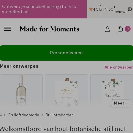
/
Ontwerp je schoolset en krijg tot €15
+
4.51
5
17.150
stapelkorting
reviews
-
0
Personaliseren
Meer ontwerpen
Alle ontwerpe
Meer
Bruiloftdecoratie
Bruiloftsborden
Welkomstbord van hout botanische stijl met