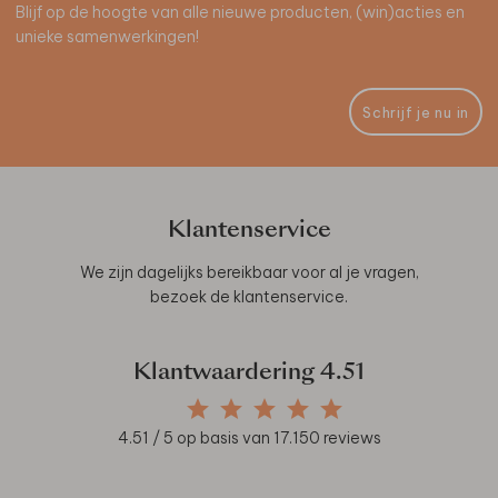
Blijf op de hoogte van alle nieuwe producten, (win)acties en
unieke samenwerkingen!
Schrijf je nu in
Klantenservice
We zijn dagelijks bereikbaar voor al je vragen,
bezoek de
klantenservice
.
Klantwaardering
4.51
4.51
/ 5 op basis van
17.150
reviews