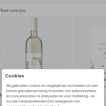
Meer voor jou
De hele collectie bekijken? Je vindt
alle
bruiloftsborden
hier.
Ontdek
alle beschikbare materialen
voor de
bruiloftsborden.
Dit bruiloftsbord maakt deel uit van
een complete
set in deze stijl.
Cookies
Wij gebruiken cookies en vergelijkbare technieken om een
WIJNETIKET
BRU
betere gebruikerservaring te bieden, ons websiteverkeer
Bekijk de complete set
en onze prestaties te analyseren en voor marketing- en
sociale mediadoeleinden (het weergeven van