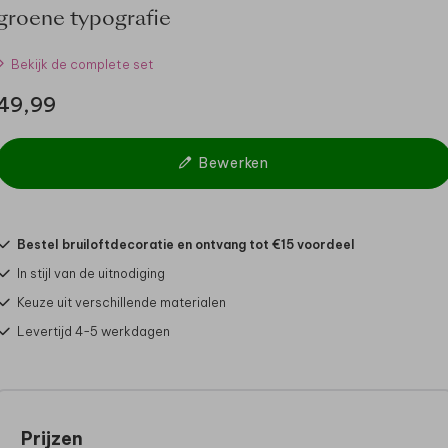
groene typografie
Bekijk de complete set
49,99
Bewerken
Bestel bruiloftdecoratie en ontvang tot €15 voordeel
In stijl van de uitnodiging
Keuze uit verschillende materialen
Levertijd 4-5 werkdagen
Prijzen