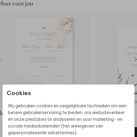
Let op:
het bord is exclusief schildersezel
Meer voor jou
De hele collectie bekijken? Je vindt
alle
bruiloftsborden
hier.
Ontdek
alle beschikbare materialen
voor de
bruiloftsborden.
Dit product maakt deel uit van
een complete set in
deze stijl.
Cookies
TROUWAKTE
BRU
Wij gebruiken cookies en vergelijkbare technieken om een
betere gebruikerservaring te bieden, ons websiteverkeer
Bekijk de complete set
en onze prestaties te analyseren en voor marketing- en
sociale mediadoeleinden (het weergeven van
gepersonaliseerde advertenties).