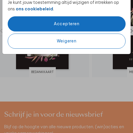
Je kunt jouw toestemming altijd wijzigen of intrekken op
ons
ons cookiebeleid
.
Accepteren
Weigeren
BEDANKKAART
M
Schrijf je in voor de nieuwsbrief
Blijf op de hoogte van alle nieuwe producten, (win)acties en