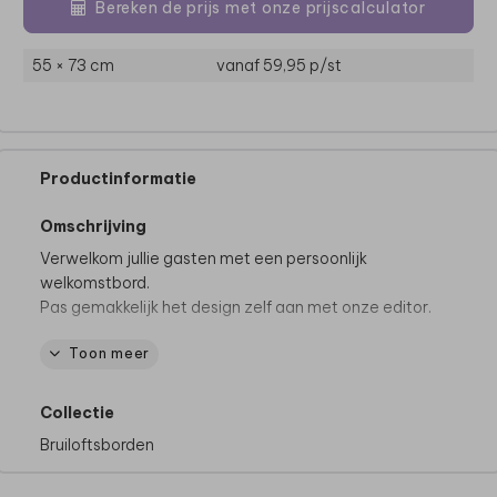
Bereken de prijs met onze prijscalculator
55 × 73 cm
vanaf 59,95
p/st
Productinformatie
Omschrijving
Verwelkom jullie gasten met een persoonlijk
welkomstbord.
Pas gemakkelijk het design zelf aan met onze editor.
Toon meer
Productspecificaties
Materialen:
mogelijk op
Forex (voor binnen en
buiten)
&
Re-board (voor binnen)
Collectie
Formaten:
40 x 60 cm en 55 x 73 cm
Bruiloftsborden
Dikte Forex:
5 mm
Dikte Re-board:
1 cm