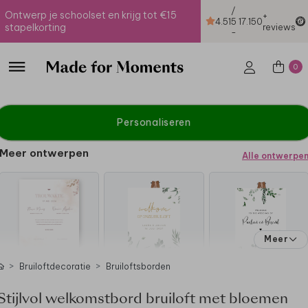
/
Ontwerp je schoolset en krijg tot €15
+
4.51
5
17.150
stapelkorting
reviews
-
0
Personaliseren
Meer ontwerpen
Alle ontwerpe
Meer
Bruiloftdecoratie
Bruiloftsborden
Stijlvol welkomstbord bruiloft met bloemen