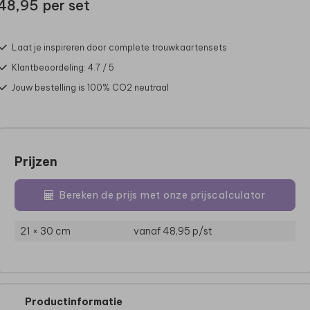
48,95 per set
Laat je inspireren door complete trouwkaartensets
Klantbeoordeling: 4.7 / 5
Jouw bestelling is 100% CO2 neutraal
Prijzen
Bereken de prijs met onze prijscalculator
21 × 30 cm
vanaf 48,95
p/st
Productinformatie