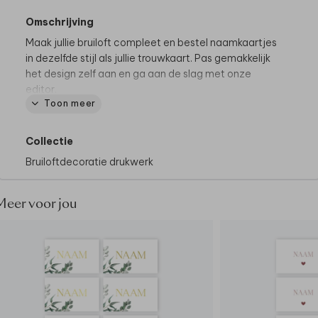
Omschrijving
Maak jullie bruiloft compleet en bestel naamkaartjes
in dezelfde stijl als jullie trouwkaart. Pas gemakkelijk
het design zelf aan en ga aan de slag met onze
editor.
Toon meer
De hele collectie bekijken? Je vindt
alle
naamkaartjes
hier.
Collectie
Bruiloftdecoratie drukwerk
Specificaties:
• 10 stuks per vel
• Formaat: 5x8 cm
Meer voor jou
• Enkelzijdig bedrukt
• Ook mogelijk met foliedruk
Tip van onze makers:
• Zet de kaartjes op tafel met een
naamkaartjeshouder
• Gebruik de naamkaartjes ook tijdens jullie