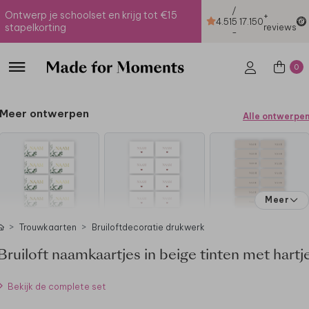
/
Ontwerp je schoolset en krijg tot €15
+
4.51
5
17.150
stapelkorting
reviews
-
0
Meer ontwerpen
Alle ontwerpe
Meer
Trouwkaarten
Bruiloftdecoratie drukwerk
Bruiloft naamkaartjes in beige tinten met hartj
Bekijk de complete set