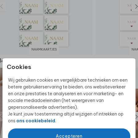
ceremonie als plaatskaartjes.
Deze naamkaartjes maken deel uit van
een
complete set in deze stijl.
NAAMKAARTJES
NAA
Bekijk de complete set
Cookies
Wij gebruiken cookies en vergelijkbare technieken om een
betere gebruikerservaring te bieden, ons websiteverkeer
en onze prestaties te analyseren en voor marketing- en
sociale mediadoeleinden (het weergeven van
gepersonaliseerde advertenties).
Je kunt jouw toestemming altijd wijzigen of intrekken op
ons
ons cookiebeleid
.
Accepteren