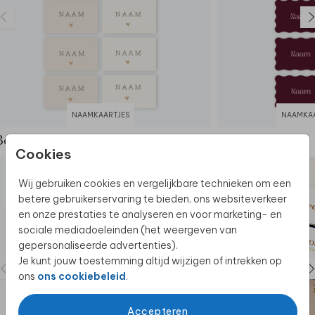
Deze kaart maakt deel uit van
een complete set in
deze stijl.
NAAMKAARTJES
NAAMKAAR
Bekijk de complete set
Cookies
Wij gebruiken cookies en vergelijkbare technieken om een
betere gebruikerservaring te bieden, ons websiteverkeer
en onze prestaties te analyseren en voor marketing- en
sociale mediadoeleinden (het weergeven van
gepersonaliseerde advertenties).
Je kunt jouw toestemming altijd wijzigen of intrekken op
ons
ons cookiebeleid
.
Accepteren