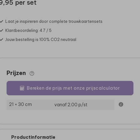
9,95 per set
Laat je inspireren door complete trouwkaartensets
Klantbeoordeling: 4.7 / 5
Jouw bestelling is 100% CO2 neutraal
Prijzen
Bereken de prijs met onze prijscalculator
21 × 30 cm
vanaf 2,00
p/st
Productinformatie