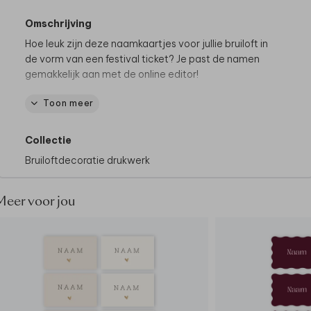
Omschrijving
Hoe leuk zijn deze naamkaartjes voor jullie bruiloft in
de vorm van een festival ticket? Je past de namen
gemakkelijk aan met de online editor!
Toon meer
De hele collectie bekijken? Je vindt
alle
naamkaartjes
hier.
Collectie
Specificaties:
Bruiloftdecoratie drukwerk
• 10 stuks per vel
• Formaat: 5x8 cm
• Enkelzijdig bedrukt
Meer voor jou
• Ook mogelijk met foliedruk
Tip van onze makers:
• Zet de kaartjes op tafel met een
naamkaartjeshouder
• Gebruik de naamkaartjes ook tijdens jullie
ceremonie als plaatskaartjes.