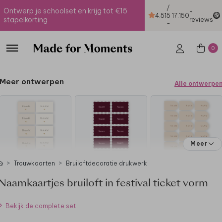
/
Ontwerp je schoolset en krijg tot €15
+
4.51
5
17.150
stapelkorting
reviews
-
0
Meer ontwerpen
Alle ontwerpe
Meer
Trouwkaarten
Bruiloftdecoratie drukwerk
Naamkaartjes bruiloft in festival ticket vorm
Bekijk de complete set