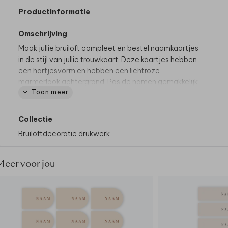
Productinformatie
Omschrijving
Maak jullie bruiloft compleet en bestel naamkaartjes
in de stijl van jullie trouwkaart. Deze kaartjes hebben
een hartjesvorm en hebben een lichtroze
marmerlook achtergrond. Pas de namen gemakkelijk
Toon meer
zelf aan in de editor.
De hele collectie bekijken? Je vindt
alle
Collectie
naamkaartjes
hier.
Bruiloftdecoratie drukwerk
Specificaties:
• 12 stuks per vel
Meer voor jou
• Enkelzijdig bedrukt
• Ook mogelijk met foliedruk
Tip van onze makers:
• Zet de kaartjes op tafel met een
naamkaartjeshouder