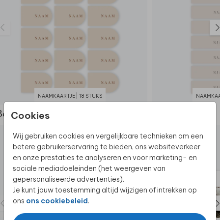
• Gebruik de naamkaartjes ook tijdens jullie
ceremonie als plaatskaartjes.
Dit product maakt deel uit van
een complete set in
deze stijl.
NAAMKAARTJE | 18 STUKS
NAAMKAAR
Cookies
Bekijk de complete set
Wij gebruiken cookies en vergelijkbare technieken om een
betere gebruikerservaring te bieden, ons websiteverkeer
en onze prestaties te analyseren en voor marketing- en
sociale mediadoeleinden (het weergeven van
gepersonaliseerde advertenties).
Je kunt jouw toestemming altijd wijzigen of intrekken op
ons
ons cookiebeleid
.