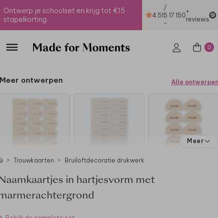
/
Ontwerp je schoolset en krijg tot €15
+
4.51
5
17.150
stapelkorting
reviews
-
0
Meer ontwerpen
Alle ontwerpe
Meer
Trouwkaarten
Bruiloftdecoratie drukwerk
Naamkaartjes in hartjesvorm met
marmerachtergrond
Bekijk de complete set