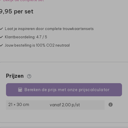
9,95 per set
Laat je inspireren door complete trouwkaartensets
Klantbeoordeling: 4.7 / 5
Jouw bestelling is 100% CO2 neutraal
Prijzen
Bereken de prijs met onze prijscalculator
21 × 30 cm
vanaf 2,00
p/st