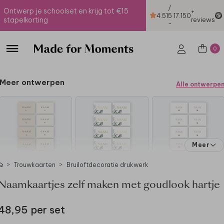
/
Ontwerp je schoolset en krijg tot €15
+
4.51
5
17.150
stapelkorting
reviews
-
0
Meer ontwerpen
Alle ontwerpe
Meer
Trouwkaarten
Bruiloftdecoratie drukwerk
Naamkaartjes zelf maken met goudlook hartje
48,95 per set