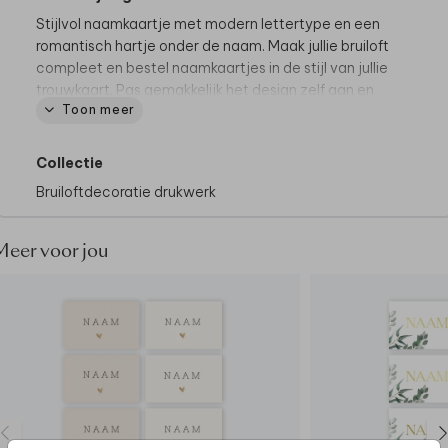
Stijlvol naamkaartje met modern lettertype en een
romantisch hartje onder de naam. Maak jullie bruiloft
compleet en bestel naamkaartjes in de stijl van jullie
trouwkaart. Pas gemakkelijk het design zelf aan en
Toon meer
ga aan de slag met onze editor.
De hele collectie bekijken? Je vindt
alle
Collectie
naamkaartjes
hier.
Bruiloftdecoratie drukwerk
Specificaties:
• 10 stuks per vel
Meer voor jou
• Formaat: 5x8 cm
• Enkelzijdig bedrukt
• Ook mogelijk met foliedruk
Tip van onze makers:
• Zet de kaartjes op tafel met een
naamkaartjeshouder
• Gebruik de naamkaartjes ook tijdens jullie
ceremonie als plaatskaartjes.