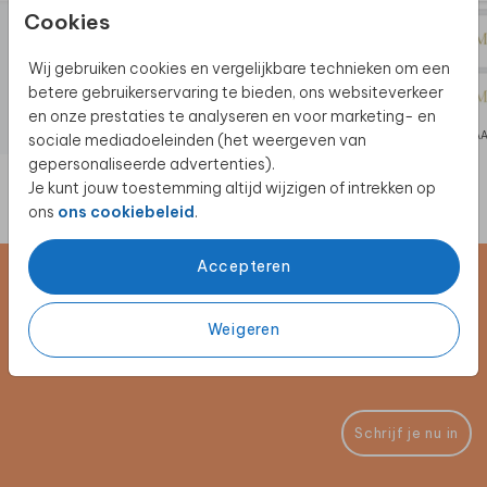
Cookies
Wij gebruiken cookies en vergelijkbare technieken om een
betere gebruikerservaring te bieden, ons websiteverkeer
en onze prestaties te analyseren en voor marketing- en
NAAMKAARTJES
NAA
sociale mediadoeleinden (het weergeven van
gepersonaliseerde advertenties).
Je kunt jouw toestemming altijd wijzigen of intrekken op
ons
ons cookiebeleid
.
Accepteren
Schrijf je in voor de nieuwsbrief
Weigeren
Blijf op de hoogte van alle nieuwe producten, (win)acties en
unieke samenwerkingen!
Schrijf je nu in