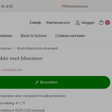
g NL & BE
Klimaatbewust
Zakelijk
Klantenservice
Inloggen
0
adeaus
Back to School
Cadeau versturen
kaarten
Bruiloftdecoratie drukwerk
kte met bloemen
e complete set
Bewerken
 inspireren door complete trouwkaartensets
ordeling: 4.7 / 5
stelling is 100% CO2 neutraal