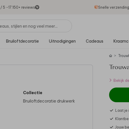
1
/ 5 -
17.150
+ reviews
Snelle verzendin
Bruiloftdecoratie
Uitnodigingen
Cadeaus
Kraamc
Trouw
Trouwa
Bekijk d
Collectie
Bruiloftdecoratie drukwerk
Laat je
Klantbeo
Jouw be