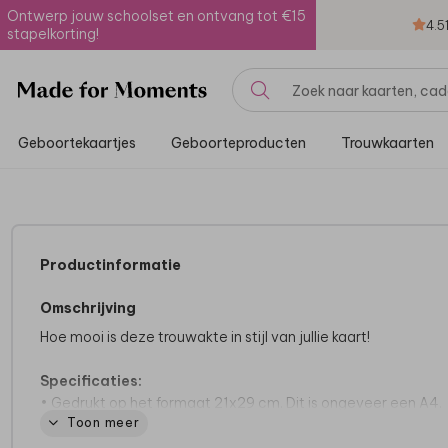
Ontwerp jouw schoolset en ontvang tot €15
4.5
stapelkorting!
Geboortekaartjes
Geboorteproducten
Trouwkaarten
Productinformatie
Omschrijving
Hoe mooi is deze trouwakte in stijl van jullie kaart!
Specificaties:
• Gedrukt op het formaat 21x29 cm. Dit is ongeveer een A4.
Toon meer
• Gedrukt op stevig papier
• Foliedruk is mogelijk.