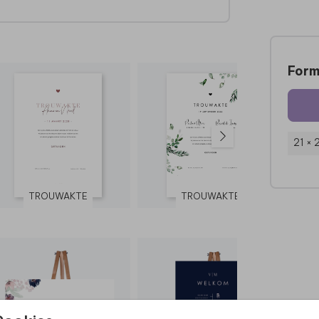
nze
rtype
Form
iet
om je
21 × 
l.
TROUWAKTE
TROUWAKTE