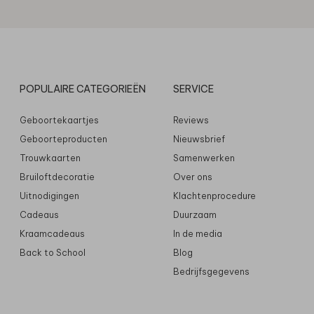
POPULAIRE CATEGORIEËN
SERVICE
Geboortekaartjes
Reviews
Geboorteproducten
Nieuwsbrief
Trouwkaarten
Samenwerken
Bruiloftdecoratie
Over ons
Uitnodigingen
Klachtenprocedure
Cadeaus
Duurzaam
Kraamcadeaus
In de media
Back to School
Blog
Bedrijfsgegevens