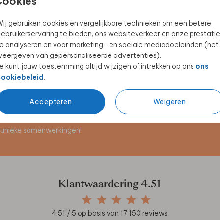
Cookies
ij gebruiken cookies en vergelijkbare technieken om een betere
ebruikerservaring te bieden, ons websiteverkeer en onze prestatie
BRUILOFTSBORD
PROGRAMMABORD
e analyseren en voor marketing- en sociale mediadoeleinden (het
eergeven van gepersonaliseerde advertenties).
e kunt jouw toestemming altijd wijzigen of intrekken op ons
ons
cookiebeleid
.
Accepteren
Weigeren
en unieke samenwerkingen!
Klantwaardering
4.51
4.51
/ 5 op basis van
17.150
reviews