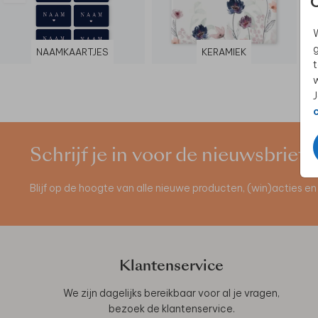
W
g
NAAMKAARTJES
KERAMIEK
t
w
J
Schrijf je in voor de nieuwsbrief
Blijf op de hoogte van alle nieuwe producten, (win)acties 
Klantenservice
We zijn dagelijks bereikbaar voor al je vragen,
bezoek de
klantenservice
.