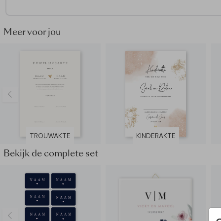
Pas gemakkelijk het design zelf aan en ga aan de slag met o
editor. Voeg zo super simpel elementen zelf toe of verwijder
Meer voor jou
details, die jij minder mooi vindt. Wist je dat je met een lette
bijvoorbeeld een hele andere look kan creëren? Mocht je er n
uitkomen, neem dan gerust
contact
met ons op. Wij zijn er 
te helpen.
Deze basis is ook goed te gebruiken om een kinderakte te
ontwerpen.
Dit product maakt deel uit van
een complete set in deze stij
TROUWAKTE
KINDERAKTE
Bekijk de complete set