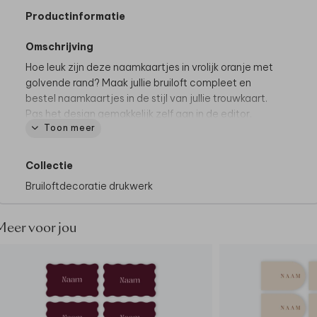
Productinformatie
Omschrijving
Hoe leuk zijn deze naamkaartjes in vrolijk oranje met
golvende rand? Maak jullie bruiloft compleet en
bestel naamkaartjes in de stijl van jullie trouwkaart.
Pas het design gemakkelijk zelf aan in de editor.
Toon meer
De hele collectie bekijken? Je vindt
alle
naamkaartjes
hier.
Collectie
Bruiloftdecoratie drukwerk
Specificaties:
• 10 stuks per vel
• Formaat: 5x8 cm
Meer voor jou
• Enkelzijdig bedrukt
• Ook mogelijk met foliedruk
Tip van onze makers:
• Zet de kaartjes op tafel met een
naamkaartjeshouder