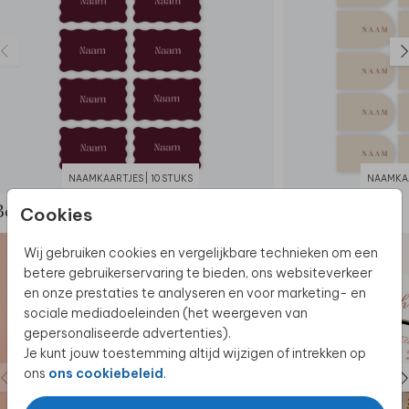
• Gebruik de naamkaartjes ook tijdens jullie
ceremonie als plaatskaartjes.
Deze naamkaartjes maken deel uit van
een
complete set in deze stijl.
NAAMKAARTJES | 10 STUKS
NAAMKAA
Cookies
Bekijk de complete set
Wij gebruiken cookies en vergelijkbare technieken om een
betere gebruikerservaring te bieden, ons websiteverkeer
en onze prestaties te analyseren en voor marketing- en
sociale mediadoeleinden (het weergeven van
gepersonaliseerde advertenties).
Je kunt jouw toestemming altijd wijzigen of intrekken op
ons
ons cookiebeleid
.