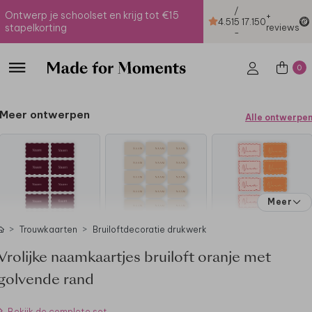
/
Ontwerp je schoolset en krijg tot €15
+
4.51
5
17.150
stapelkorting
reviews
-
0
Meer ontwerpen
Alle ontwerpe
Meer
Trouwkaarten
Bruiloftdecoratie drukwerk
Vrolijke naamkaartjes bruiloft oranje met
golvende rand
Bekijk de complete set