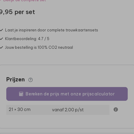
9,95 per set
Laat je inspireren door complete trouwkaartensets
Klantbeoordeling: 4.7 / 5
Jouw bestelling is 100% CO2 neutraal
Prijzen
Bereken de prijs met onze prijscalculator
21 × 30 cm
vanaf 2,00
p/st