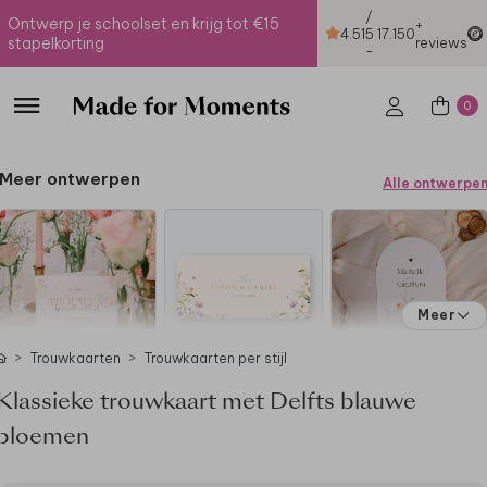
/
Ontwerp je schoolset en krijg tot €15
+
4.51
5
17.150
stapelkorting
reviews
-
0
Meer ontwerpen
Alle ontwerpe
Meer
Trouwkaarten
Trouwkaarten per stijl
Klassieke trouwkaart met Delfts blauwe
bloemen