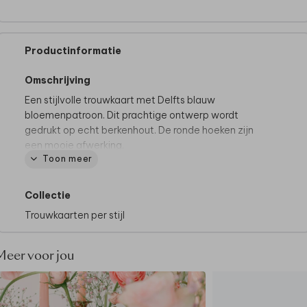
Productinformatie
Omschrijving
Een stijlvolle trouwkaart met Delfts blauw
bloemenpatroon. Dit prachtige ontwerp wordt
gedrukt op echt berkenhout. De ronde hoeken zijn
een mooie afwerking.
Toon meer
Tip van onze makers:
• Hout is een natuurlijk product, elk kaartje is dus
Collectie
uniek.
Trouwkaarten per stijl
• Deze kaart heeft een langere verzendtijd: voor
18.00 uur besteld = de volgende werkdag gedrukt en
verzonden.
Meer voor jou
• Het is technisch niet mogelijk om wit te drukken,
gebruik deze kleur dus niet!
• In principe kan het kaartje verzonden worden met 1