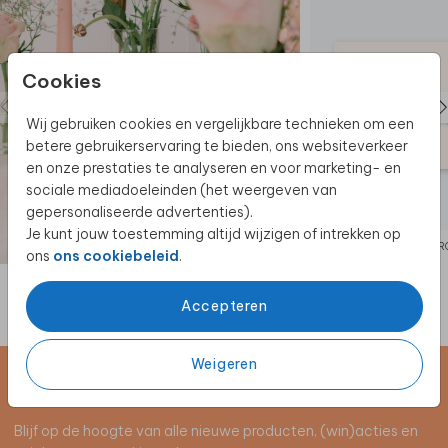
postzegel, maar weeg jouw pakketje zelf na!
Cookies
Wij gebruiken cookies en vergelijkbare technieken om een
betere gebruikerservaring te bieden, ons websiteverkeer
en onze prestaties te analyseren en voor marketing- en
sociale mediadoeleinden (het weergeven van
gepersonaliseerde advertenties).
Je kunt jouw toestemming altijd wijzigen of intrekken op
TROUWKAART
TR
ons
ons cookiebeleid
.
Accepteren
Weigeren
Schrijf je in voor de nieuwsbrief
Blijf op de hoogte van alle nieuwe producten, (win)acties en