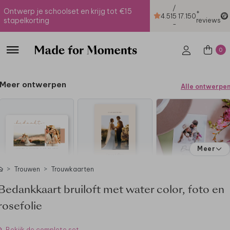
/
Ontwerp je schoolset en krijg tot €15
+
4.51
5
17.150
stapelkorting
reviews
-
0
Meer ontwerpen
Alle ontwerpe
Meer
Trouwen
Trouwkaarten
Bedankkaart bruiloft met water color, foto en
rosefolie
Bekijk de complete set