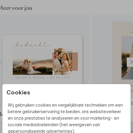
Meer voor jou
Cookies
BEDANKKAART
BE
Wij gebruiken cookies en vergelijkbare technieken om een
betere gebruikerservaring te bieden, ons websiteverkeer
Bekijk de complete set
en onze prestaties te analyseren en voor marketing- en
sociale mediadoeleinden (het weergeven van
gepersonaliseerde advertenties).