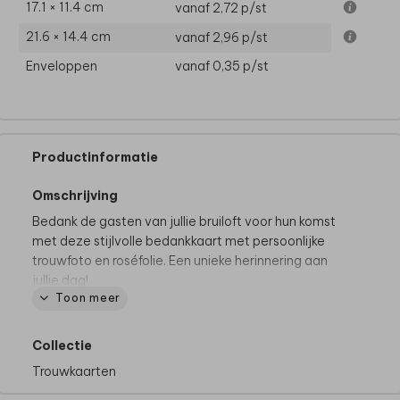
17.1 × 11.4 cm
vanaf 2,72
p/st
21.6 × 14.4 cm
vanaf 2,96
p/st
Enveloppen
vanaf 0,35
p/st
Productinformatie
Omschrijving
Bedank de gasten van jullie bruiloft voor hun komst
met deze stijlvolle bedankkaart met persoonlijke
trouwfoto en roséfolie. Een unieke herinnering aan
jullie dag!
Toon meer
Dit product maakt deel uit van
een complete set in
deze stijl.
Collectie
Trouwkaarten