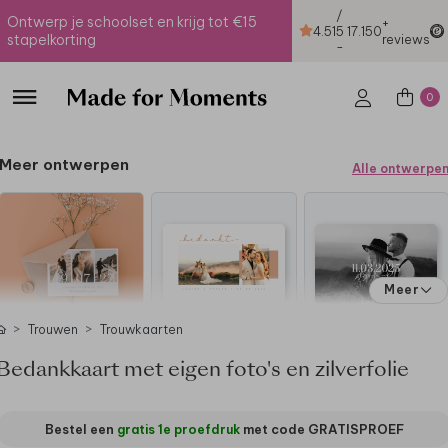
/
Ontwerp je schoolset en krijg tot €15
+
4.51
5
17.150
stapelkorting
reviews
-
0
Meer ontwerpen
Alle ontwerpe
Meer
Trouwen
Trouwkaarten
Bedankkaart met eigen foto's en zilverfolie
Bestel een
gratis 1e proefdruk
met code
GRATISPROEF