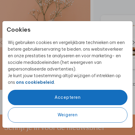
Cookies
Wij gebruiken cookies en vergelijkbare technieken om een
betere gebruikerservaring te bieden, ons websiteverkeer
en onze prestaties te analyseren en voor marketing- en
sociale mediadoeleinden (het weergeven van
gepersonaliseerde advertenties).
Je kunt jouw toestemming altijd wijzigen of intrekken op
ons
ons cookiebeleid
.
BEDANKKAART
BE
Accepteren
Weigeren
Schrijf je in voor de nieuwsbrief