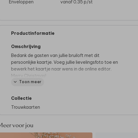
Enveloppen
vanaf 0,35
p/st
Productinformatie
Omschrijving
Bedank de gasten van jullie bruiloft met dit
persoonlijke kaartje. Voeg jullie lievelingsfoto toe en
bewerk het kaartje naar wens in de online editor.
Merry Christmas!
Toon meer
Collectie
Trouwkaarten
Meer voor jou