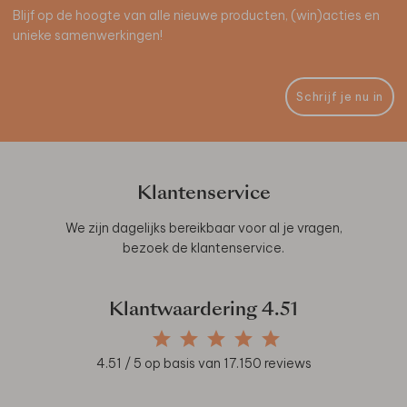
Blijf op de hoogte van alle nieuwe producten, (win)acties en
unieke samenwerkingen!
Schrijf je nu in
Klantenservice
We zijn dagelijks bereikbaar voor al je vragen,
bezoek de
klantenservice
.
Klantwaardering
4.51
4.51
/ 5 op basis van
17.150
reviews