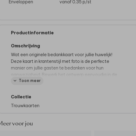
Enveloppen
vanaf 0,35
p/st
Productinformatie
Omschrijving
Wat een originele bedankkaart voor jullie huwelijk!
Deze kaart in krantenstijl met foto is de perfecte
manier om jullie gasten te bedanken voor hun
aanwezigheid. Bewerk het ontwerp eenvoudig in de
Toon meer
online editor.
Collectie
Trouwkaarten
Meer voor jou