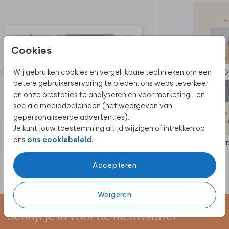
Cookies
Wij gebruiken cookies en vergelijkbare technieken om een
betere gebruikerservaring te bieden, ons websiteverkeer
en onze prestaties te analyseren en voor marketing- en
sociale mediadoeleinden (het weergeven van
gepersonaliseerde advertenties).
Je kunt jouw toestemming altijd wijzigen of intrekken op
ons
ons cookiebeleid
.
BEDANKKAART
BE
Accepteren
Weigeren
Schrijf je in voor de nieuwsbrief