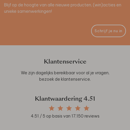
Blijf op de hoogte van alle nieuwe producten, (win)acties en
unieke samenwerkingen!
Schrijf je nu in
Klantenservice
We zijn dagelijks bereikbaar voor al je vragen,
bezoek de
klantenservice
.
Klantwaardering
4.51
4.51
/ 5 op basis van
17.150
reviews