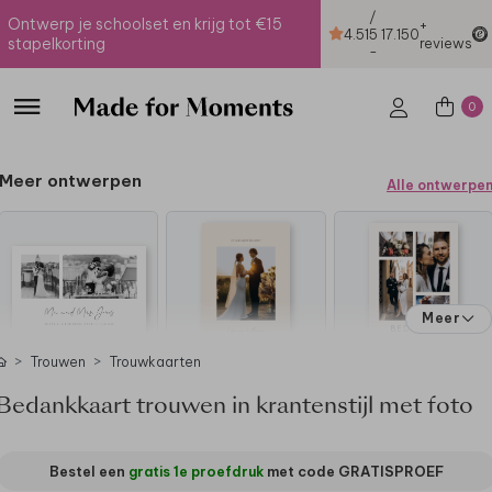
/
Ontwerp je schoolset en krijg tot €15
+
4.51
5
17.150
stapelkorting
reviews
-
0
Meer ontwerpen
Alle ontwerpe
Meer
Trouwen
Trouwkaarten
Bedankkaart trouwen in krantenstijl met foto
Bestel een
gratis 1e proefdruk
met code
GRATISPROEF