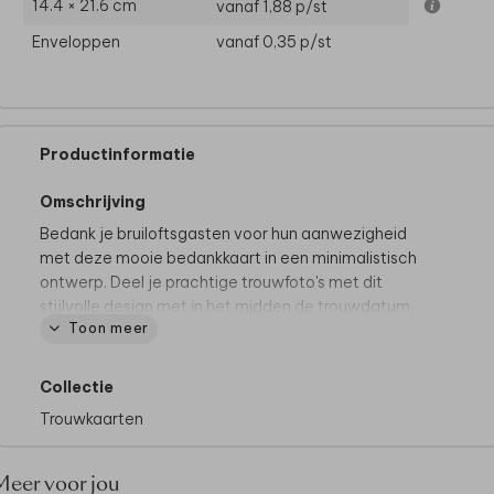
14.4 × 21.6 cm
vanaf 1,88
p/st
Enveloppen
vanaf 0,35
p/st
Productinformatie
Omschrijving
Bedank je bruiloftsgasten voor hun aanwezigheid
met deze mooie bedankkaart in een minimalistisch
ontwerp. Deel je prachtige trouwfoto's met dit
stijlvolle design met in het midden de trouwdatum.
Toon meer
Collectie
Trouwkaarten
Meer voor jou