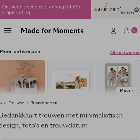
/
Ontwerp je schoolset en krijg tot €15
+
4.51
5
17.150
stapelkorting
reviews
-
0
Meer ontwerpen
Alle ontwerpe
Meer
Trouwen
Trouwkaarten
Bedankkaart trouwen met minimalistisch
design, foto's en trouwdatum