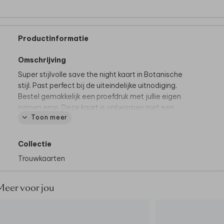
Productinformatie
Omschrijving
Super stijlvolle save the night kaart in Botanische
stijl. Past perfect bij de uiteindelijke uitnodiging.
Bestel gemakkelijk een proefdruk met jullie eigen
namen erop.
Deze kaart is ontworpen met een
Toon meer
houten hartje. Bestel deze houten hartjes
gemakkelijk mee tijdens het bestelproces en plak ze
er eenvoudig zelf op.
Collectie
Trouwkaarten
Dit product maakt deel uit van
een complete set in
deze stijl.
Meer voor jou