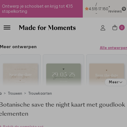
/
Ontwerp je schoolset en krijg tot €15
+
4.51
5
17.150
stapelkorting
reviews
-
0
Meer ontwerpen
Alle ontwerpe
Meer
Trouwen
Trouwkaarten
Botanische save the night kaart met goudlook
elementen
Bekijk de complete set