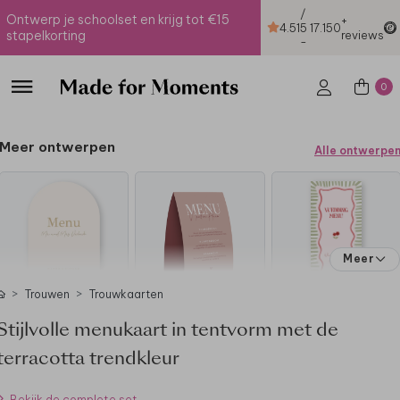
/
Ontwerp je schoolset en krijg tot €15
+
4.51
5
17.150
stapelkorting
reviews
-
0
Meer ontwerpen
Alle ontwerpe
Meer
Trouwen
Trouwkaarten
Stijlvolle menukaart in tentvorm met de
terracotta trendkleur
Bekijk de complete set