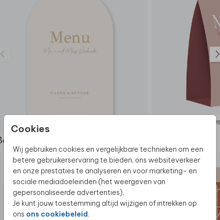
Dit product maakt deel uit van
een complete set in
deze stijl.
MENUKAART
M
Cookies
Bekijk de complete set
Wij gebruiken cookies en vergelijkbare technieken om een
betere gebruikerservaring te bieden, ons websiteverkeer
en onze prestaties te analyseren en voor marketing- en
sociale mediadoeleinden (het weergeven van
gepersonaliseerde advertenties).
Je kunt jouw toestemming altijd wijzigen of intrekken op
ons
ons cookiebeleid
.