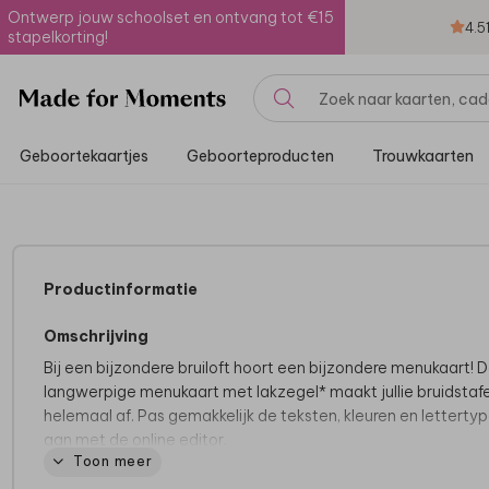
Ontwerp jouw schoolset en ontvang tot €15
4.5
stapelkorting!
Geboortekaartjes
Geboorteproducten
Trouwkaarten
Productinformatie
Omschrijving
Bij een bijzondere bruiloft hoort een bijzondere menukaart! 
langwerpige menukaart met lakzegel* maakt jullie bruidstafe
helemaal af. Pas gemakkelijk de teksten, kleuren en letterty
aan met de online editor.
Toon meer
*Goed om te weten:
de lakzegels worden niet standaard