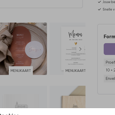
Jouw be
Snelle 
l.
Form
Proef
10 × 
MENUKAART
MENUKAART
Enve