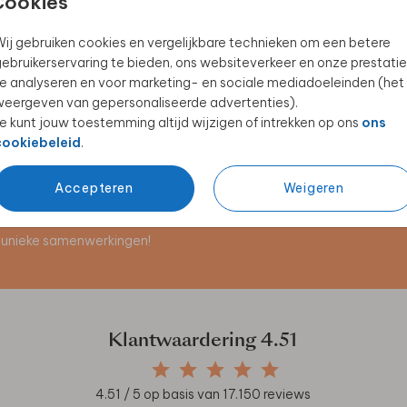
Cookies
ij gebruiken cookies en vergelijkbare technieken om een betere
ebruikerservaring te bieden, ons websiteverkeer en onze prestatie
GASTENBOEK
GASTENBOEK
e analyseren en voor marketing- en sociale mediadoeleinden (het
eergeven van gepersonaliseerde advertenties).
e kunt jouw toestemming altijd wijzigen of intrekken op ons
ons
cookiebeleid
.
Accepteren
Weigeren
en unieke samenwerkingen!
Klantwaardering
4.51
4.51
/ 5 op basis van
17.150
reviews