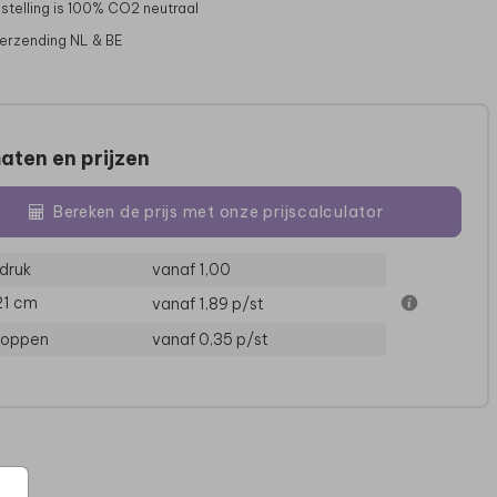
stelling is 100% CO2 neutraal
verzending NL & BE
aten en prijzen
Bereken de prijs met onze prijscalculator
druk
vanaf 1,00
21 cm
vanaf 1,89
p/st
MENUKAART
MENUKAART
loppen
vanaf 0,35
p/st