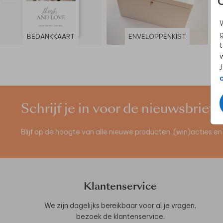
W
g
BEDANKKAART
ENVELOPPENKIST
t
w
J
Schrijf je in voor de nieuwsbrief
Blijf op de hoogte van alle nieuwe producten, (win)acties 
Klantenservice
We zijn dagelijks bereikbaar voor al je vragen,
bezoek de
klantenservice
.