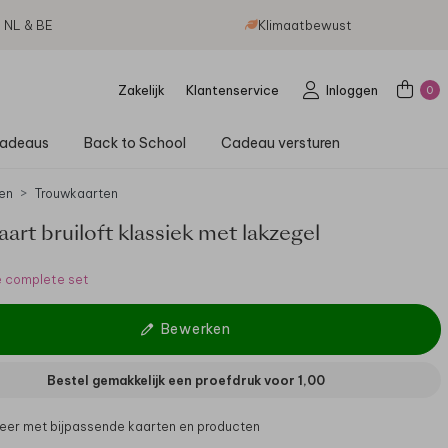
g NL & BE
Klimaatbewust
Zakelijk
Klantenservice
Inloggen
0
adeaus
Back to School
Cadeau versturen
en
Trouwkaarten
rt bruiloft klassiek met lakzegel
e complete set
Bewerken
Bestel gemakkelijk een proefdruk voor
1,00
er met bijpassende kaarten en producten