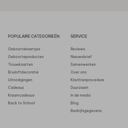
POPULAIRE CATEGORIEËN
SERVICE
Geboortekaartjes
Reviews
Geboorteproducten
Nieuwsbrief
Trouwkaarten
Samenwerken
Bruiloftdecoratie
Over ons
Uitnodigingen
Klachtenprocedure
Cadeaus
Duurzaam
Kraamcadeaus
In de media
Back to School
Blog
Bedrijfsgegevens