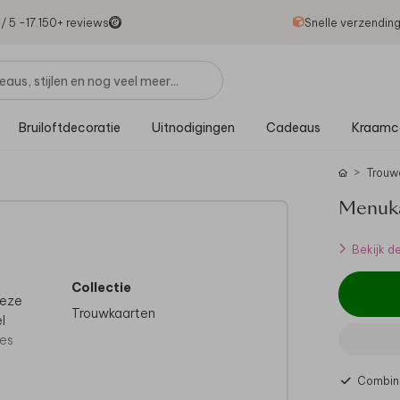
1
/ 5 -
17.150
+ reviews
Snelle verzendin
Bruiloftdecoratie
Uitnodigingen
Cadeaus
Kraamc
Trouw
Menukaa
Bekijk d
Collectie
Deze
Trouwkaarten
l
pes
Combine