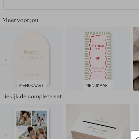
meegeleverd, deze kun je zelf toevoegen tijdens het
bestelproces. Je vindt alle lakzegels
hier
.
Meer voor jou
Dit product maakt deel uit van
een complete set in deze stij
MENUKAART
MENUKAART
Bekijk de complete set