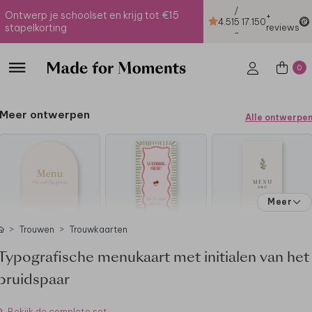
/
Ontwerp je schoolset en krijg tot €15
+
4.51
5
17.150
stapelkorting
reviews
-
0
Meer ontwerpen
Alle ontwerpe
Meer
Trouwen
Trouwkaarten
Typografische menukaart met initialen van het
bruidspaar
Bekijk de complete set