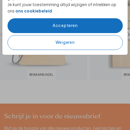
Je kunt jouw toestemming altijd wijzigen of intrekken op
ons
ons cookiebeleid
.
Accepteren
Weigeren
BEWAARBUNDEL
BEW
Schrijf je in voor de nieuwsbrief
Blijf op de hoogte van alle nieuwe producten, (win)acties en