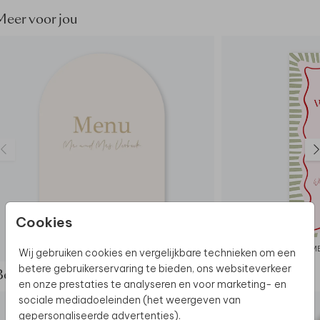
Dit product maakt deel uit van
een complete set in
Meer voor jou
deze stijl.
Cookies
MENUKAART
M
Wij gebruiken cookies en vergelijkbare technieken om een
betere gebruikerservaring te bieden, ons websiteverkeer
Bekijk de complete set
en onze prestaties te analyseren en voor marketing- en
sociale mediadoeleinden (het weergeven van
gepersonaliseerde advertenties).