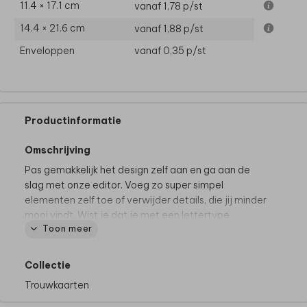
11.4 × 17.1 cm
vanaf 1,78
p/st
14.4 × 21.6 cm
vanaf 1,88
p/st
Enveloppen
vanaf 0,35
p/st
Productinformatie
Omschrijving
Pas gemakkelijk het design zelf aan en ga aan de
slag met onze editor. Voeg zo super simpel
elementen zelf toe of verwijder details, die jij minder
mooi vindt. Wist je dat je met een lettertype
Toon meer
bijvoorbeeld een hele andere look kan creëren?
Mocht je er niet uitkomen, neem dan gerust
contact
met ons op. Wij zijn er om je te helpen.
Collectie
Trouwkaarten