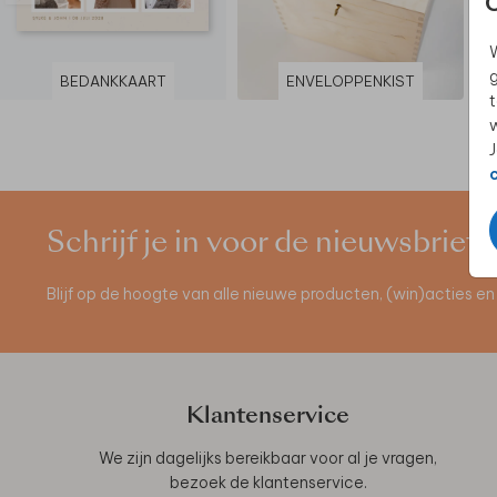
W
g
BEDANKKAART
ENVELOPPENKIST
t
w
J
Schrijf je in voor de nieuwsbrief
Blijf op de hoogte van alle nieuwe producten, (win)acties 
Klantenservice
We zijn dagelijks bereikbaar voor al je vragen,
bezoek de
klantenservice
.