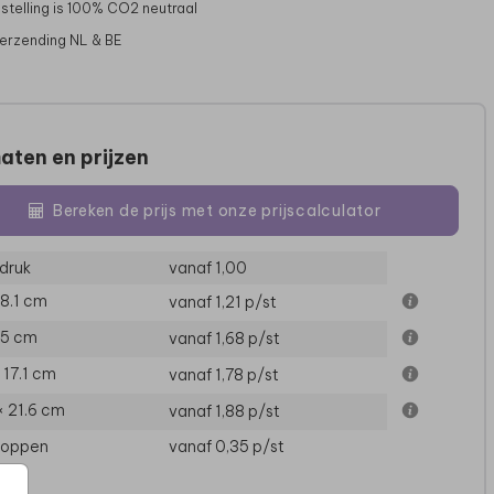
stelling is 100% CO2 neutraal
verzending NL & BE
aten en prijzen
Bereken de prijs met onze prijscalculator
druk
vanaf 1,00
 8.1 cm
vanaf 1,21
p/st
SAVE THE DATE
SAVE THE DATE
S
15 cm
vanaf 1,68
p/st
× 17.1 cm
vanaf 1,78
p/st
× 21.6 cm
vanaf 1,88
p/st
loppen
vanaf 0,35
p/st