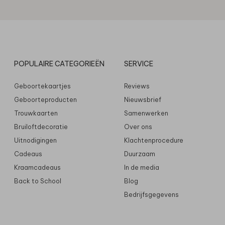
POPULAIRE CATEGORIEËN
SERVICE
Geboortekaartjes
Reviews
Geboorteproducten
Nieuwsbrief
Trouwkaarten
Samenwerken
Bruiloftdecoratie
Over ons
Uitnodigingen
Klachtenprocedure
Cadeaus
Duurzaam
Kraamcadeaus
In de media
Back to School
Blog
Bedrijfsgegevens