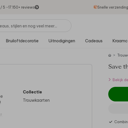
1
/ 5 -
17.150
+ reviews
Snelle verzendin
Bruiloftdecoratie
Uitnodigingen
Cadeaus
Kraamc
Trouw
Save th
Bekijk d
Collectie
ie
Trouwkaarten
!
l.
Combine