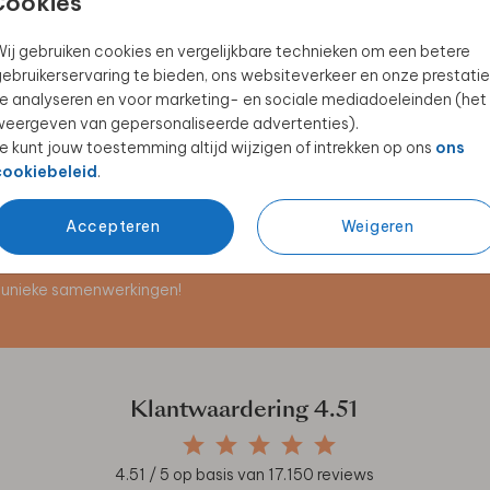
Cookies
ij gebruiken cookies en vergelijkbare technieken om een betere
ebruikerservaring te bieden, ons websiteverkeer en onze prestatie
GASTENBOEK
GASTENBOEK
e analyseren en voor marketing- en sociale mediadoeleinden (het
eergeven van gepersonaliseerde advertenties).
e kunt jouw toestemming altijd wijzigen of intrekken op ons
ons
cookiebeleid
.
Accepteren
Weigeren
en unieke samenwerkingen!
Klantwaardering
4.51
4.51
/ 5 op basis van
17.150
reviews