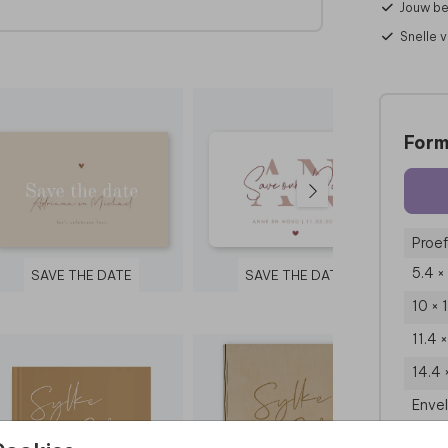
Jouw be
Snelle 
Form
Proef
5.4 ×
SAVE THE DATE
SAVE THE DATE
10 × 
11.4 
14.4 
Enve