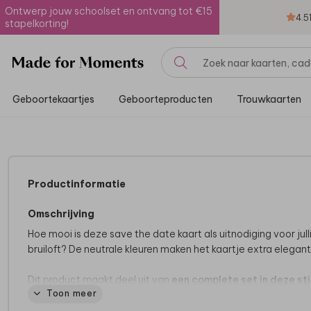
Ontwerp jouw schoolset en ontvang tot €15
4.5
stapelkorting!
Geboortekaartjes
Geboorteproducten
Trouwkaarten
Productinformatie
Omschrijving
Hoe mooi is deze save the date kaart als uitnodiging voor jull
bruiloft? De neutrale kleuren maken het kaartje extra elegant
Dit product maakt deel uit van
een complete set in deze stij
Toon meer