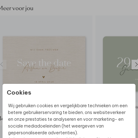
Meer voor jou
Cookies
Wij gebruiken cookies en vergelijkbare technieken om een
SAVE THE DATE
SAV
betere gebruikerservaring te bieden, ons websiteverkeer
en onze prestaties te analyseren en voor marketing- en
Bekijk de complete set
sociale mediadoeleinden (het weergeven van
gepersonaliseerde advertenties).