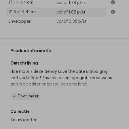
17.1 × 11.4 cm
vanaf 1,78
p/st
21.6 × 14.4 cm
vanaf 1,88
p/st
Enveloppen
vanaf 0,35
p/st
Productinformatie
Omschrijving
Hoe mooi is deze trendy save the date uitnodiging
met verf effect! Pas kleuren en typografie naar wens
aan in de editor en bestel een proefdruk.
Toon meer
Dit product maakt deel uit van
een complete set in
deze stijl.
Collectie
Trouwkaarten