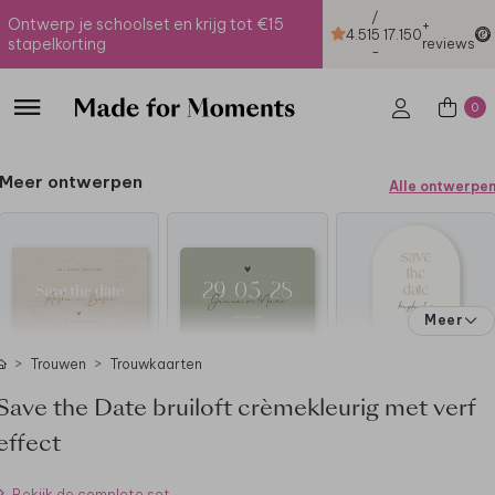
/
Ontwerp je schoolset en krijg tot €15
+
4.51
5
17.150
stapelkorting
reviews
-
0
Meer ontwerpen
Alle ontwerpe
Meer
Trouwen
Trouwkaarten
Save the Date bruiloft crèmekleurig met verf
effect
Bekijk de complete set