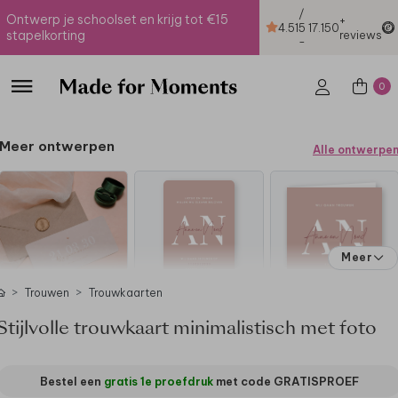
/
Ontwerp je schoolset en krijg tot €15
+
4.51
5
17.150
stapelkorting
reviews
-
0
Meer ontwerpen
Alle ontwerpe
Meer
Trouwen
Trouwkaarten
Stijlvolle trouwkaart minimalistisch met foto
Bestel een
gratis 1e proefdruk
met code
GRATISPROEF