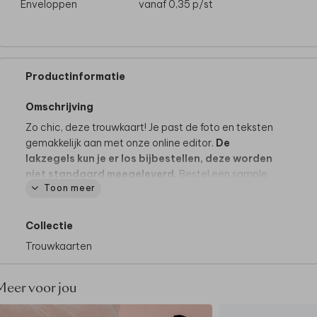
Enveloppen
vanaf 0,35
p/st
Productinformatie
Omschrijving
Zo chic, deze trouwkaart! Je past de foto en teksten
gemakkelijk aan met onze online editor.
De
lakzegels kun je er los bijbestellen, deze worden
niet standaard meegeleverd.
Bestel een sample
Toon meer
setje voor je proefdruk, of een zakje van 25 stuks
voor je eindbestelling. Je vindt alle lakzegels
hier
Goed om te weten:
dit design bevat een kader.
Collectie
Omdat de kaarten na het drukken op een groot vel
Trouwkaarten
pas worden uitgesneden op het juiste formaat, kan
het zijn dat het kader íetsje smaller of breder uitvalt.
Dit gaat slechts om een paar millimeter, maar we
Meer voor jou
willen het wel graag vermelden.