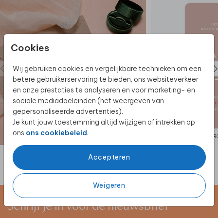
Cookies
Wij gebruiken cookies en vergelijkbare technieken om een
betere gebruikerservaring te bieden, ons websiteverkeer
en onze prestaties te analyseren en voor marketing- en
sociale mediadoeleinden (het weergeven van
gepersonaliseerde advertenties).
Je kunt jouw toestemming altijd wijzigen of intrekken op
ons
ons cookiebeleid
.
TROUWKAART
TR
Accepteren
Weigeren
Schrijf je in voor de nieuwsbrief