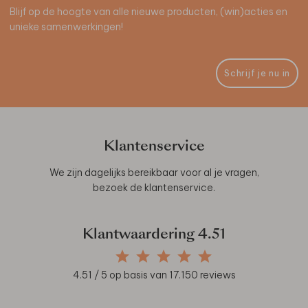
Blijf op de hoogte van alle nieuwe producten, (win)acties en
unieke samenwerkingen!
Schrijf je nu in
Klantenservice
We zijn dagelijks bereikbaar voor al je vragen,
bezoek de
klantenservice
.
Klantwaardering
4.51
4.51
/ 5 op basis van
17.150
reviews