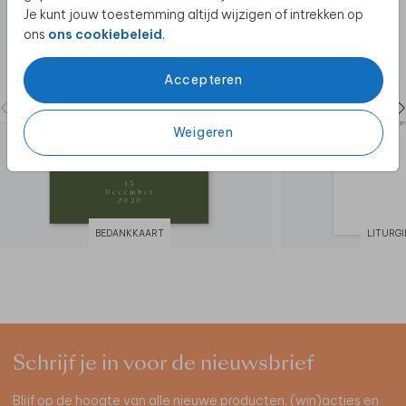
Je kunt jouw toestemming altijd wijzigen of intrekken op
ons
ons cookiebeleid
.
Accepteren
Weigeren
BEDANKKAART
LITURG
Schrijf je in voor de nieuwsbrief
Blijf op de hoogte van alle nieuwe producten, (win)acties en