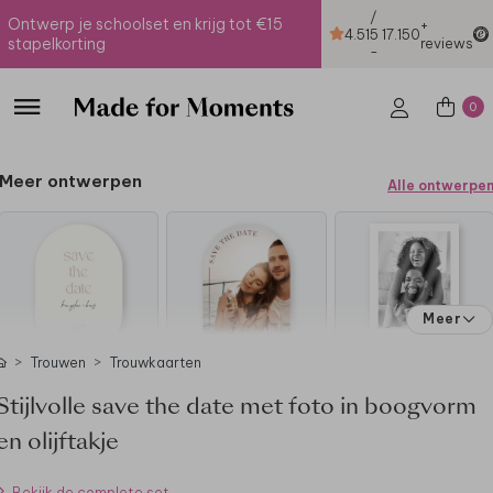
/
Ontwerp je schoolset en krijg tot €15
+
4.51
5
17.150
stapelkorting
reviews
-
0
Meer ontwerpen
Alle ontwerpe
Meer
Trouwen
Trouwkaarten
Stijlvolle save the date met foto in boogvorm
en olijftakje
Bekijk de complete set