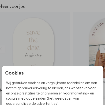
Meer voor jou
Cookies
SAVE THE DATE
SAV
Wij gebruiken cookies en vergelijkbare technieken om een
betere gebruikerservaring te bieden, ons websiteverkeer
Bekijk de complete set
en onze prestaties te analyseren en voor marketing- en
sociale mediadoeleinden (het weergeven van
gepersonaliseerde advertenties).