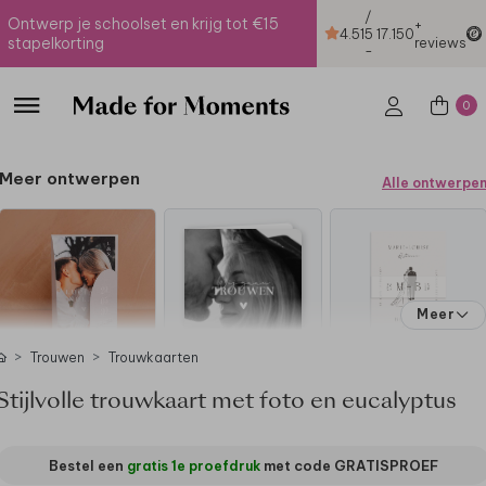
/
Ontwerp je schoolset en krijg tot €15
+
4.51
5
17.150
stapelkorting
reviews
-
0
Meer ontwerpen
Alle ontwerpe
Meer
Trouwen
Trouwkaarten
Stijlvolle trouwkaart met foto en eucalyptus
Bestel een
gratis 1e proefdruk
met code
GRATISPROEF