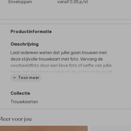
Enveloppen
vanaf 0,35
p/st
Productinformatie
Omschrijving
Laat iedereen weten dat jullie gaan trouwen met
deze stijlvolle trouwkaart met foto. Vervang de
voorbeeldfoto door een lieve foto of selfie van jullie
twee. Het eucalyptus takje op de achterzijde geeft
Toon meer
deze kaart een finishing touch.
Goed om te weten:
dit design bevat een kader.
Omdat de kaarten na het drukken op een groot vel
Collectie
pas worden uitgesneden op het juiste formaat, kan
Trouwkaarten
het zijn dat het kader íetsje smaller of breder uitvalt.
Dit gaat slechts om een paar millimeter, maar we
willen het wel graag vermelden.
Meer voor jou