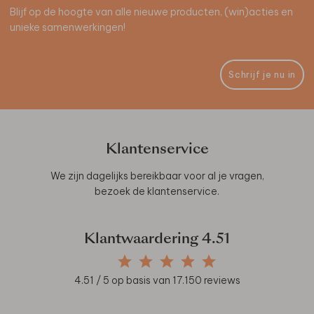
Blijf op de hoogte van alle nieuwe producten, (win)acties en
unieke samenwerkingen!
Schrijf je nu in
Klantenservice
We zijn dagelijks bereikbaar voor al je vragen,
bezoek de
klantenservice
.
Klantwaardering
4.51
4.51
/ 5 op basis van
17.150
reviews