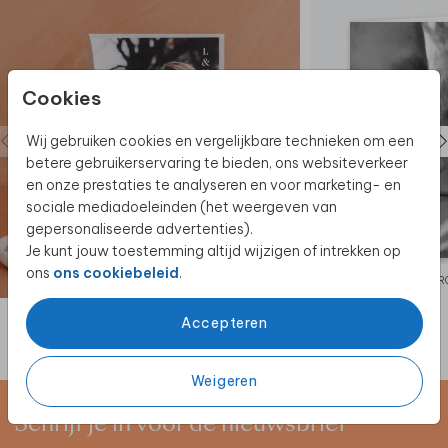
Cookies
Wij gebruiken cookies en vergelijkbare technieken om een
betere gebruikerservaring te bieden, ons websiteverkeer
en onze prestaties te analyseren en voor marketing- en
sociale mediadoeleinden (het weergeven van
gepersonaliseerde advertenties).
Je kunt jouw toestemming altijd wijzigen of intrekken op
ons
ons cookiebeleid
.
TR
Accepteren
Weigeren
Schrijf je in voor de nieuwsbrief