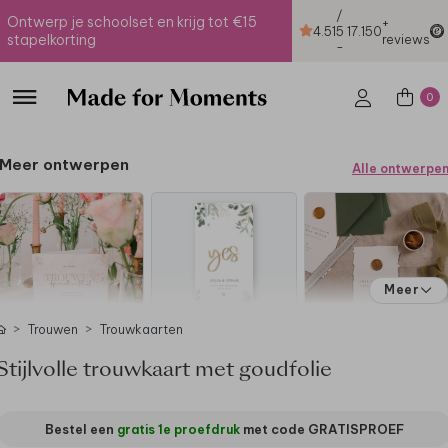
/
Ontwerp je schoolset en krijg tot €15
+
4.51
5
17.150
stapelkorting
reviews
-
0
Meer ontwerpen
Alle ontwerpe
Meer
Trouwen
Trouwkaarten
Stijlvolle trouwkaart met goudfolie
Bestel een
gratis 1e proefdruk
met code
GRATISPROEF