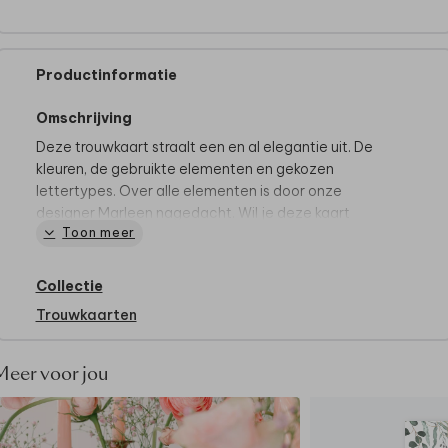
Productinformatie
Omschrijving
Deze trouwkaart straalt een en al elegantie uit. De
kleuren, de gebruikte elementen en gekozen
lettertypes. Over alle elementen is door onze
designer Marleen nagedacht. Wil je deze kaart
Toon meer
personaliseren maar lukt het niet helemaal? Neem
contact
>>> met ons op voor de mogelijkheden!
Collectie
Trouwkaarten
Meer voor jou