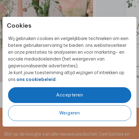
Cookies
Wij gebruiken cookies en vergelijkbare technieken om een
betere gebruikerservaring te bieden, ons websiteverkeer
en onze prestaties te analyseren en voor marketing- en
sociale mediadoeleinden (het weergeven van
gepersonaliseerde advertenties).
Je kunt jouw toestemming altijd wijzigen of intrekken op
TROUWKAART
TR
ons
ons cookiebeleid
.
Accepteren
Weigeren
Schrijf je in voor de nieuwsbrief
Blijf op de hoogte van alle nieuwe producten, (win)acties en