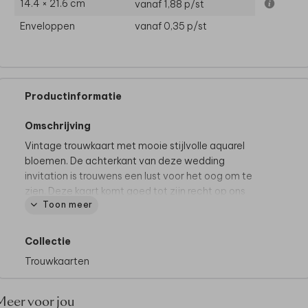
14.4 × 21.6 cm
vanaf 1,88
p/st
Enveloppen
vanaf 0,35
p/st
Productinformatie
Omschrijving
Vintage trouwkaart met mooie stijlvolle aquarel
bloemen. De achterkant van deze wedding
invitation is trouwens een lust voor het oog om te
zien. Deze kaart komt goed tot zijn recht op ons
Toon meer
matte natuurkarton papier.
Collectie
Trouwkaarten
Meer voor jou