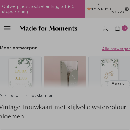
/
Ontwerp je schoolset en krijg tot €15
+
4.51
5
17.150
stapelkorting
reviews
-
0
Meer ontwerpen
Alle ontwerpe
Meer
Trouwen
Trouwkaarten
Vintage trouwkaart met stijlvolle watercolour
bloemen