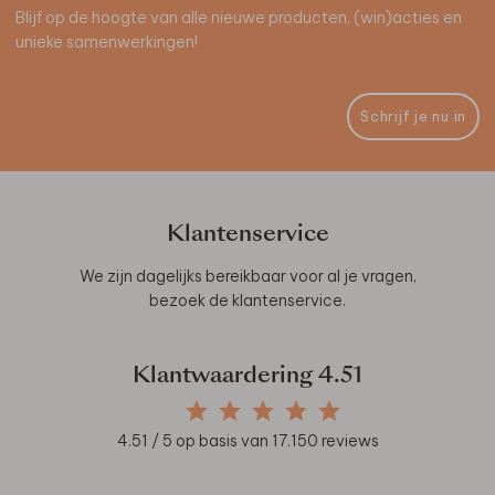
Blijf op de hoogte van alle nieuwe producten, (win)acties en
unieke samenwerkingen!
Schrijf je nu in
Klantenservice
We zijn dagelijks bereikbaar voor al je vragen,
bezoek de
klantenservice
.
Klantwaardering
4.51
4.51
/ 5 op basis van
17.150
reviews