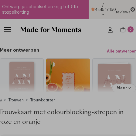
/
Ontwerp je schoolset en krijg tot €15
+
4.51
5
17.150
stapelkorting
reviews
-
0
Meer ontwerpen
Alle ontwerpe
Meer
Trouwen
Trouwkaarten
Trouwkaart met colourblocking-strepen in
roze en oranje