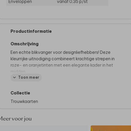
Enveloppen
vanaf 0,35
p/st
Productinformatie
Omschrijving
Een echte blikvanger voor designliefhebbers! Deze
kleurrijke uitnodiging combineert krachtige strepen in
roze- en oranjetinten met een elegante kader in het
midden.
Toon meer
Tip:
De kleuren van de strepen kun je helemaal naar
eigen wens aanpassen – voor een uitnodiging die
Collectie
net zo uniek is als jullie!
Trouwkaarten
Meer voor jou